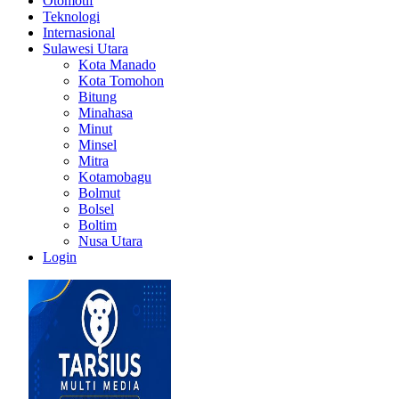
Otomotif
Teknologi
Internasional
Sulawesi Utara
Kota Manado
Kota Tomohon
Bitung
Minahasa
Minut
Minsel
Mitra
Kotamobagu
Bolmut
Bolsel
Boltim
Nusa Utara
Login