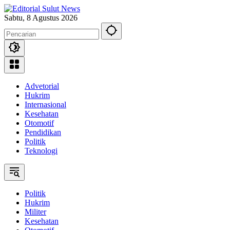
Langsung
ke
Sabtu, 8 Agustus 2026
konten
Advetorial
Hukrim
Internasional
Kesehatan
Otomotif
Pendidikan
Politik
Teknologi
Politik
Hukrim
Militer
Kesehatan