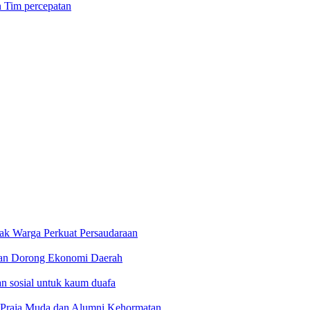
n Tim percepatan
jak Warga Perkuat Persaudaraan
 dan Dorong Ekonomi Daerah
n sosial untuk kaum duafa
g Praja Muda dan Alumni Kehormatan