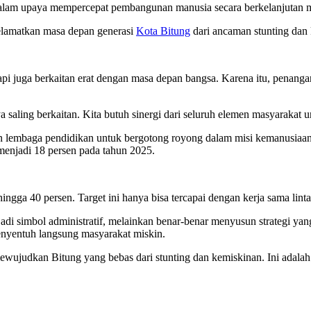
lam upaya mempercepat pembangunan manusia secara berkelanjutan 
yelamatkan masa depan generasi
Kota Bitung
dari ancaman stunting dan
tapi juga berkaitan erat dengan masa depan bangsa. Karena itu, penanga
saling berkaitan. Kita butuh sinergi dari seluruh elemen masyarakat u
 lembaga pendidikan untuk bergotong royong dalam misi kemanusiaan in
 menjadi 18 persen pada tahun 2025.
ngga 40 persen. Target ini hanya bisa tercapai dengan kerja sama lint
i simbol administratif, melainkan benar-benar menyusun strategi yan
nyentuh langsung masyarakat miskin.
mewujudkan Bitung yang bebas dari stunting dan kemiskinan. Ini adala