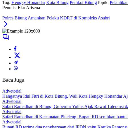
Tag:
Hengky Honandar
Kota Bitung
Pemkot Bitung
Topik:
Pelantika
Penulis: Eko Arisena
Polres Bitung Amankan Pelaku KDRT di Kompleks Asabri
Baca Juga
Advetorial
Hangatnya Idul Fitri di Kota Bitung, Wali Kota Hengky Honandar A
Advetorial
Safari Ramadhan di Bitung, Gubernur Yulius Ajak Rawat Toleransi
Advetorial
Safari Ramadhan di Kecamatan Pineleng, Bupati RD serahkan bantua
Advetorial
Bupati RD terima dua penghargaan dari IPDN yaitu Kartika Pamon