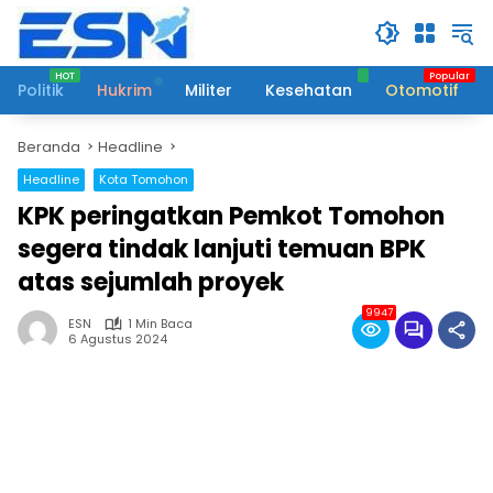
Langsung
ke
konten
Politik
Hukrim
Militer
Kesehatan
Otomotif
Beranda
Headline
Headline
Kota Tomohon
KPK peringatkan Pemkot Tomohon
segera tindak lanjuti temuan BPK
atas sejumlah proyek
9947
ESN
1 Min Baca
6 Agustus 2024