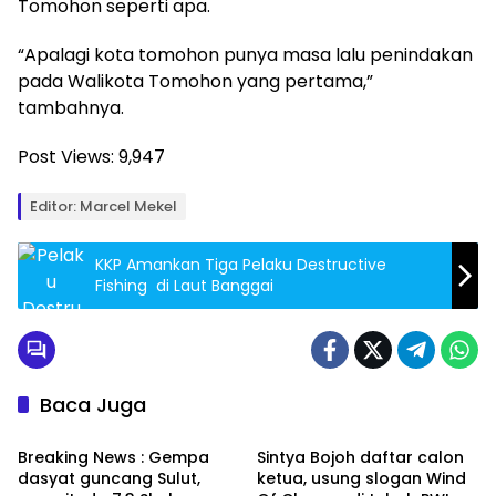
Tomohon seperti apa.
“Apalagi kota tomohon punya masa lalu penindakan
pada Walikota Tomohon yang pertama,”
tambahnya.
Post Views:
9,947
Editor: Marcel Mekel
KKP Amankan Tiga Pelaku Destructive
Fishing di Laut Banggai
Baca Juga
Headline
Editorial Sulut News
Breaking News : Gempa
Sintya Bojoh daftar calon
dasyat guncang Sulut,
ketua, usung slogan Wind