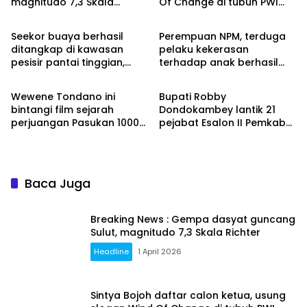
magnitudo 7,3 Skala
Of Change di tubuh PWI
Headline
Headline
Richter
Sulut
Seekor buaya berhasil
Perempuan NPM, terduga
ditangkap di kawasan
pelaku kekerasan
pesisir pantai tinggian,
terhadap anak berhasil
Headline
Advetorial
Kombi
diamankan Resmob Polres
Minahasa
Wewene Tondano ini
Bupati Robby
bintangi film sejarah
Dondokambey lantik 21
perjuangan Pasukan 1000
pejabat Esalon II Pemkab
Janda, tayang Agustus
Minahasa, ini nama-
2026
namanya
Baca Juga
Breaking News : Gempa dasyat guncang
Sulut, magnitudo 7,3 Skala Richter
Headline
1 April 2026
Sintya Bojoh daftar calon ketua, usung