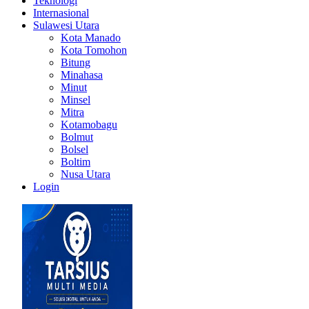
Teknologi
Internasional
Sulawesi Utara
Kota Manado
Kota Tomohon
Bitung
Minahasa
Minut
Minsel
Mitra
Kotamobagu
Bolmut
Bolsel
Boltim
Nusa Utara
Login