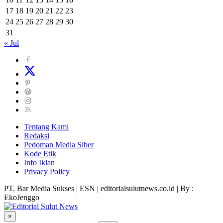
17
18
19
20
21
22
23
24
25
26
27
28
29
30
31
« Jul
Tentang Kami
Redaksi
Pedoman Media Siber
Kode Etik
Info Iklan
Privacy Policy
PT. Bar Media Sukses | ESN | editorialsulutnews.co.id | By :
EkoJenggo
×