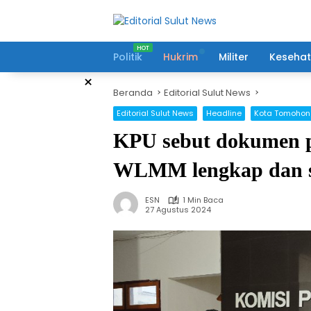
Langsung
ke
konten
Politik
Hukrim
Militer
Keseha
×
Beranda
Editorial Sulut News
Editorial Sulut News
Headline
Kota Tomohon
KPU sebut dokumen p
WLMM lengkap dan seg
ESN
1 Min Baca
27 Agustus 2024