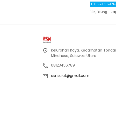
Editorial Sulut N
ESN, Bitung – J
Kelurahan Koya, Kecamatan Tondan
Minahasa, Sulawesi Utara
08123456789
esnsulut@gmail.com