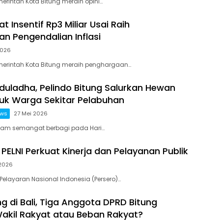
merintah Kota Bitung meraih opini…
t Insentif Rp3 Miliar Usai Raih
n Pengendalian Inflasi
2026
emerintah Kota Bitung meraih penghargaan…
Iduladha, Pelindo Bitung Salurkan Hewan
uk Warga Sekitar Pelabuhan
ews
27 Mei 2026
alam semangat berbagi pada Hari…
PELNI Perkuat Kinerja dan Pelayanan Publik
 2026
 Pelayaran Nasional Indonesia (Persero)…
g di Bali, Tiga Anggota DPRD Bitung
akil Rakyat atau Beban Rakyat?