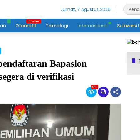
Jumat, 7 Agustus 2026
tan
Otomotif
Teknologi
Internasional
Sulawesi 
endaftaran Bapaslon
era di verifikasi
919