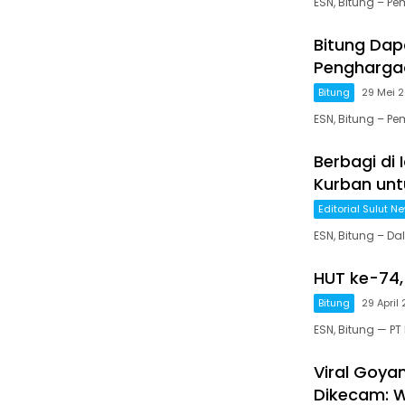
ESN, Bitung – Pe
Bitung Dapa
Penghargaa
Bitung
29 Mei 
ESN, Bitung – P
Berbagi di 
Kurban unt
Editorial Sulut N
ESN, Bitung – D
HUT ke-74, 
Bitung
29 April
ESN, Bitung — PT
Viral Goyan
Dikecam: W