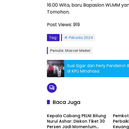
16.00 Wita, baru Bapaslon WLMM ya
Tomohon.
Post Views:
919
Tag:
Pilkada 2024
Penulis: Marcel Mekel
Susi Sigar dan Perly Pandeiro
di KPU Minahasa
Baca Juga
Bitung
Bitung
Kepala Cabang PELNI Bitung
Pemkot 
Nurul Ashar: Diskon Tiket 30
Perbaik
Persen Jadi Momentum
Keuang