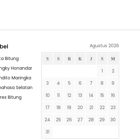
bel
Agustus 2026
ta Bitung
S
S
R
K
J
S
M
ngky Honandar
1
2
ndito Maringka
3
4
5
6
7
8
9
nahasa Selatan
10
11
12
13
14
15
16
lres Bitung
17
18
19
20
21
22
23
24
25
26
27
28
29
30
31