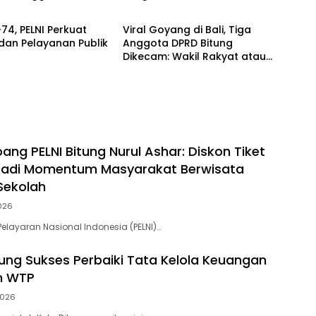
Editorial Sulut News
74, PELNI Perkuat
Viral Goyang di Bali, Tiga
 dan Pelayanan Publik
Anggota DPRD Bitung
Dikecam: Wakil Rakyat atau
Beban Rakyat?
ng PELNI Bitung Nurul Ashar: Diskon Tiket
 Jadi Momentum Masyarakat Berwisata
 Sekolah
026
 Pelayaran Nasional Indonesia (PELNI)…
ung Sukses Perbaiki Tata Kelola Keuangan
h WTP
2026