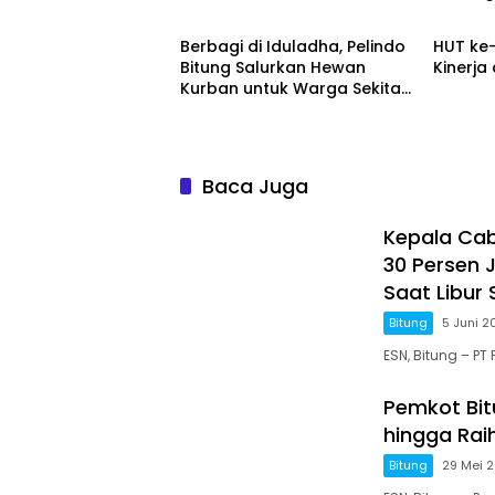
Editorial Sulut News
Bitung
Masyarakat Berwisata Saat
Libur Sekolah
Berbagi di Iduladha, Pelindo
HUT ke-
Bitung Salurkan Hewan
Kinerja
Kurban untuk Warga Sekitar
Pelabuhan
Baca Juga
Kepala Caba
30 Persen
Saat Libur
Bitung
5 Juni 2
ESN, Bitung – PT
Pemkot Bit
hingga Rai
Bitung
29 Mei 