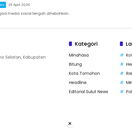
ews
28 April 2026
agad media sosial tengah dihebohkan…
Kategori
La
Minahasa
Ko
o Selatan, Kabupaten
Bitung
He
Kota Tomohon
Ra
Headline
Mi
Editorial Sulut News
Po
×