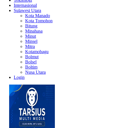
Teknologi
Internasional
Sulawesi Utara
Kota Manado
Kota Tomohon
Bitung
Minahasa
Minut
Minsel
Mitra
Kotamobagu
Bolmut
Bolsel
Boltim
Nusa Utara
Login