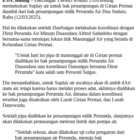
ESN, Bitung
– DanSatgas TMMD Kodim 1310/Bitung
memutuskan Suplay air untuk bak penampungan di Girian Permai
diambil dari bak penampungan milik Perumda Air Dua Sudara,
Rabu (12/03/2025).
Hal itu dilakukan setelah DanSatgas melakukan koordinasi dengan
Dirut Perumda Air Minum Duasudara Alfred Salindeho dengan
bersama-sama meninjau lokasi titik Manunggal Air yang berada di
Kelurahan Girian Permai.
“Untuk hari ini pipa di manunggal air di Girian permai
dialihkan ke bak penampungan milik Perumda Air
Duasudara atas koordinasi Dansatgas bersama Dirut
Perumda” kata salah satu Personil Satgas.
Dia menambahkan, untuk Suplay air awalnya akan di ambil dAri
mata air, tetapi karena harus melalui proses adat, akhirnya dialihkan
ke bak penampungan Perumda Air, dimana dalam koordinasi
tersebut juga disaksikan oleh Lurah Girian Permai, dan Lurah
Danowudu.
Setelah pipa dialihkan ke penampungan milik Perumda, slanjutnya
akan dilakukan pemasangan meteran listrik dan pompa air.
“Setelah selesai, akan dilakukan uji coba pengairan dari
bak penampungan air Perumda, menuju bak