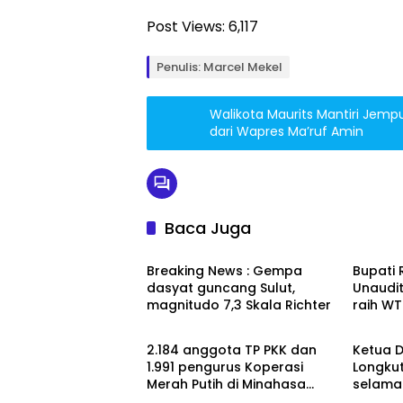
Post Views:
6,117
Penulis: Marcel Mekel
Walikota Maurits Mantiri Jem
dari Wapres Ma’ruf Amin
Baca Juga
Headline
Minah
Breaking News : Gempa
Bupati 
dasyat guncang Sulut,
Unaudit
magnitudo 7,3 Skala Richter
raih WT
Minahasa
Minah
2.184 anggota TP PKK dan
Ketua 
1.991 pengurus Koperasi
Longku
Merah Putih di Minahasa
selamat 
resmi terdaftar sebagai
raya Ny