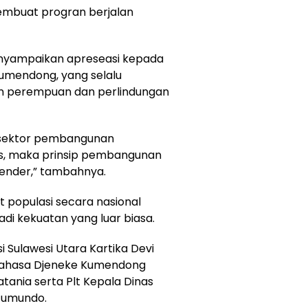
membuat progran berjalan
enyampaikan apreseasi kepada
umendong, yang selalu
 perempuan dan perlindungan
 sektor pembangunan
as, maka prinsip pembangunan
gender,” tambahnya.
t populasi secara nasional
i kekuatan yang luar biasa.
si Sulawesi Utara Kartika Devi
nahasa Djeneke Kumendong
tania serta Plt Kepala Dinas
Tumundo.