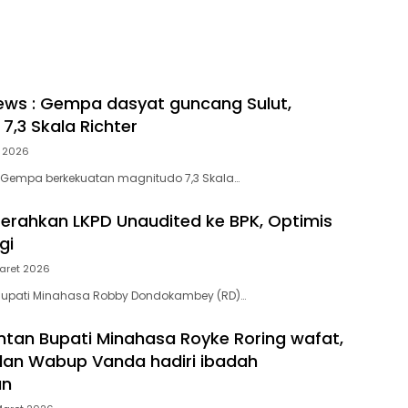
berlubang dengan Provinsi
ews : Gempa dasyat guncang Sulut,
7,3 Skala Richter
l 2026
 Gempa berkekuatan magnitudo 7,3 Skala…
serahkan LKPD Unaudited ke BPK, Optimis
gi
aret 2026
Bupati Minahasa Robby Dondokambey (RD)…
tan Bupati Minahasa Royke Roring wafat,
dan Wabup Vanda hadiri ibadah
an