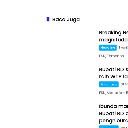
peserta BPJS
Ketenegakerjaan
Baca Juga
Breaking N
magnitudo 
Headline
1 Apri
ESN, Tomohon –
Bupati RD 
raih WTP la
Minahasa
31 M
ESN, Manado – 
Ibunda man
Bupati RD 
penghibur