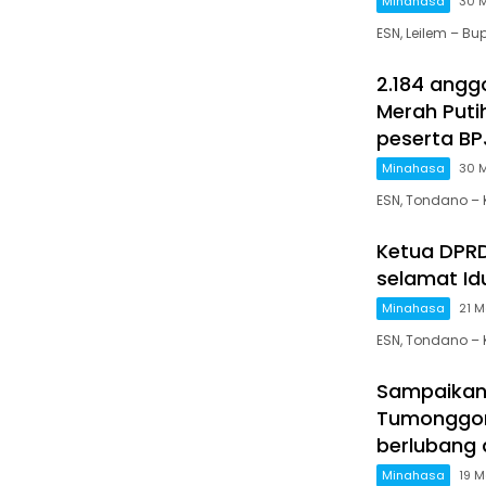
Minahasa
30 
ESN, Leilem – 
2.184 angg
Merah Puti
peserta BP
Minahasa
30 
ESN, Tondano 
Ketua DPR
selamat Idu
Minahasa
21 M
ESN, Tondano –
Sampaikan
Tumonggor,
berlubang 
Minahasa
19 M