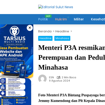
Langsung
ke
konten
Politik
Hukrim
Militer
Keseha
×
Beranda
Headline
Headline
Minahasa
Menteri P3A resmika
Perempuan dan Pedul
Minahasa
ESN
2 Min Baca
9 Agustus 2024
Foto Menteri P3A Bintang Puspayoga be
Jemmy Kumendong dan Plt Kepala Dinas