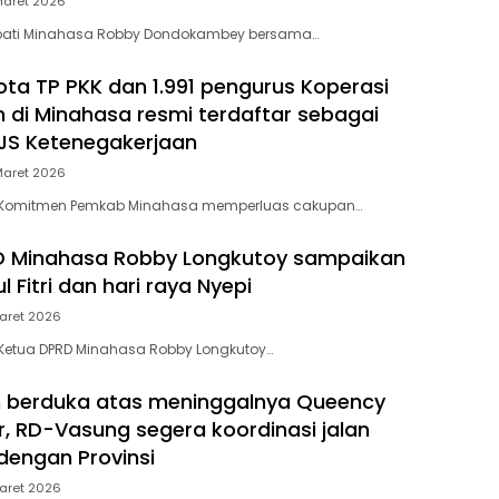
Maret 2026
Bupati Minahasa Robby Dondokambey bersama…
ota TP PKK dan 1.991 pengurus Koperasi
h di Minahasa resmi terdaftar sebagai
JS Ketenegakerjaan
Maret 2026
– Komitmen Pemkab Minahasa memperluas cakupan…
D Minahasa Robby Longkutoy sampaikan
l Fitri dan hari raya Nyepi
aret 2026
 Ketua DPRD Minahasa Robby Longkutoy…
 berduka atas meninggalnya Queency
 RD-Vasung segera koordinasi jalan
dengan Provinsi
aret 2026