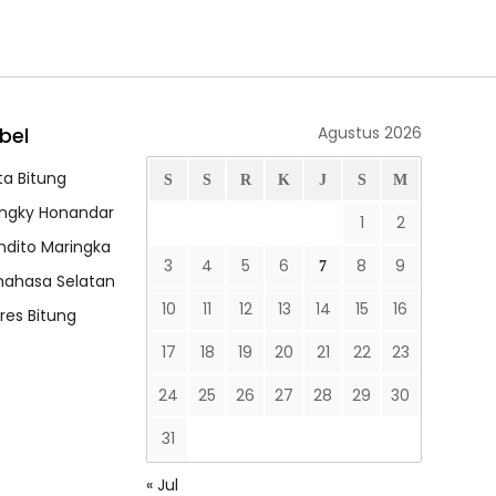
bel
Agustus 2026
ta Bitung
S
S
R
K
J
S
M
ngky Honandar
1
2
ndito Maringka
3
4
5
6
8
9
7
nahasa Selatan
10
11
12
13
14
15
16
lres Bitung
17
18
19
20
21
22
23
24
25
26
27
28
29
30
31
« Jul