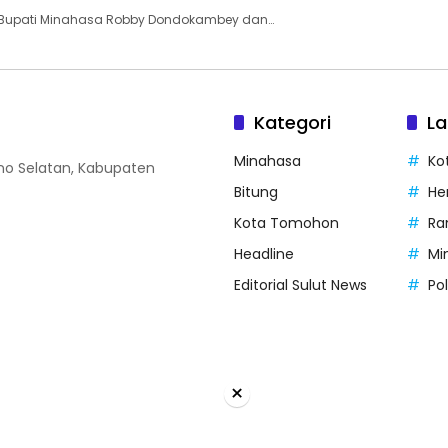
 Bupati Minahasa Robby Dondokambey dan…
Kategori
La
Minahasa
Ko
o Selatan, Kabupaten
Bitung
He
Kota Tomohon
Ra
Headline
Mi
Editorial Sulut News
Po
×