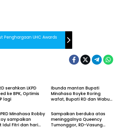
put Penghargaan UHC Awards
asa
Minahasa
RD serahkan LKPD
Ibunda mantan Bupati
ed ke BPK, Optimis
Minahasa Royke Roring
P lagi
wafat, Bupati RD dan Wabup
asa
Minahasa
Vanda hadiri ibadah
penghiburan
DPRD Minahasa Robby
Sampaikan berduka atas
toy sampaikan
meninggalnya Queency
Idul Fitri dan hari
Tumonggor, RD-Vasung
epi
segera koordinasi jalan