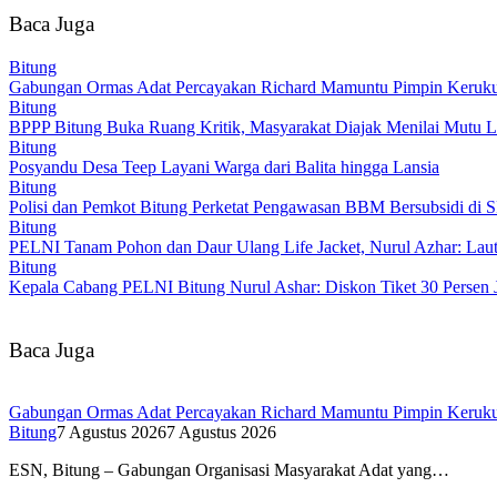
Baca Juga
Bitung
Gabungan Ormas Adat Percayakan Richard Mamuntu Pimpin Keruku
Bitung
BPPP Bitung Buka Ruang Kritik, Masyarakat Diajak Menilai Mutu L
Bitung
Posyandu Desa Teep Layani Warga dari Balita hingga Lansia
Bitung
Polisi dan Pemkot Bitung Perketat Pengawasan BBM Bersubsidi di
Bitung
PELNI Tanam Pohon dan Daur Ulang Life Jacket, Nurul Azhar: Laut 
Bitung
Kepala Cabang PELNI Bitung Nurul Ashar: Diskon Tiket 30 Persen 
Baca Juga
Gabungan Ormas Adat Percayakan Richard Mamuntu Pimpin Keruku
Bitung
7 Agustus 2026
7 Agustus 2026
ESN, Bitung – Gabungan Organisasi Masyarakat Adat yang…