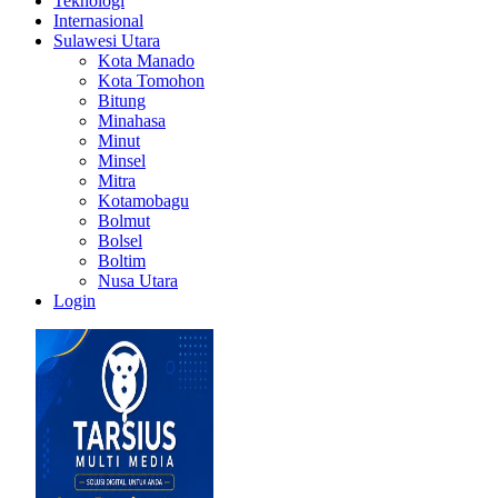
Teknologi
Internasional
Sulawesi Utara
Kota Manado
Kota Tomohon
Bitung
Minahasa
Minut
Minsel
Mitra
Kotamobagu
Bolmut
Bolsel
Boltim
Nusa Utara
Login