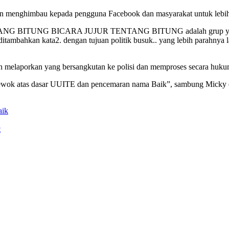
dan menghimbau kepada pengguna Facebook dan masyarakat untuk lebih
 ORANG BITUNG BICARA JUJUR TENTANG BITUNG adalah grup yang 
t ditambahkan kata2. dengan tujuan politik busuk.. yang lebih parahnya l
n melaporkan yang bersangkutan ke polisi dan memproses secara huku
wok atas dasar UUITE dan pencemaran nama Baik”, sambung Micky d
aik
t