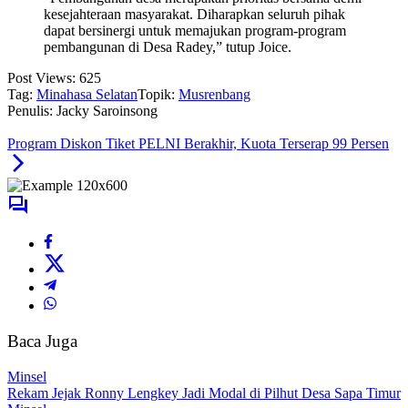
kesejahteraan masyarakat. Diharapkan seluruh pihak
dapat bersinergi untuk memajukan program-program
pembangunan di Desa Radey,” tutup Joice.
Post Views:
625
Tag:
Minahasa Selatan
Topik:
Musrenbang
Penulis: Jacky Saroinsong
Program Diskon Tiket PELNI Berakhir, Kuota Terserap 99 Persen
Baca Juga
Minsel
Rekam Jejak Ronny Lengkey Jadi Modal di Pilhut Desa Sapa Timur