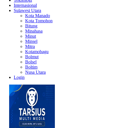
Teknologi
Internasional
Sulawesi Utara
Kota Manado
Kota Tomohon
Bitung
Minahasa
Minut
Minsel
Mitra
Kotamobagu
Bolmut
Bolsel
Boltim
Nusa Utara
Login