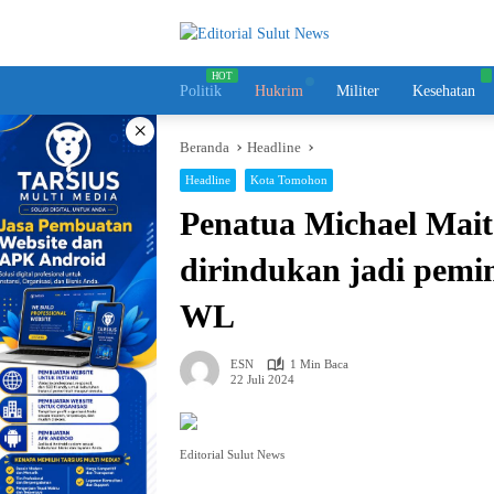
Langsung
ke
konten
Politik
Hukrim
Militer
Kesehatan
×
Beranda
Headline
Headline
Kota Tomohon
Penatua Michael Mait
dirindukan jadi pem
WL
ESN
1 Min Baca
22 Juli 2024
Editorial Sulut News