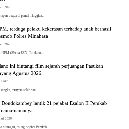
ari 2026
gkapan buaya di pantai Tinggian…
M, terduga pelaku kekerasan terhadap anak berhasil
smob Polres Minahasa
ari 2026
ku NPM (29).ist ESN, Tondano…
no ini bintangi film sejarah perjuangan Pasukan
tayang Agustus 2026
ri 2026
 sangka, ternyata salah satu…
 Dondokambey lantik 21 pejabat Esalon II Pemkab
i nama-namanya
uari 2026
 ditunggu, roling pejabat Pemkab…