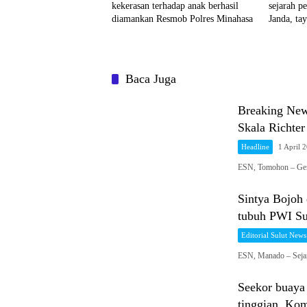
kekerasan terhadap anak berhasil
sejarah p
diamankan Resmob Polres Minahasa
Janda, ta
Baca Juga
Breaking New
Skala Richter
Headline
1 April 
ESN, Tomohon – Gem
Sintya Bojoh 
tubuh PWI Su
Editorial Sulut News
ESN, Manado – Sejar
Seekor buaya 
tinggian, Ko