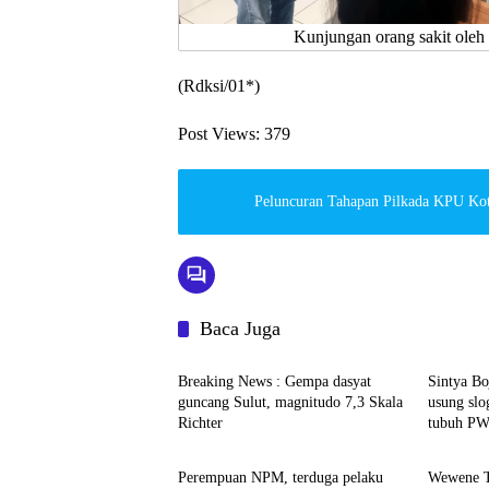
Kunjungan orang sakit oleh
(Rdksi/01*)
Post Views:
379
Peluncuran Tahapan Pilkada KPU Kot
Baca Juga
Headline
Editoria
Breaking News : Gempa dasyat
Sintya Bo
guncang Sulut, magnitudo 7,3 Skala
usung sl
Richter
tubuh PW
Headline
Headlin
Perempuan NPM, terduga pelaku
Wewene To