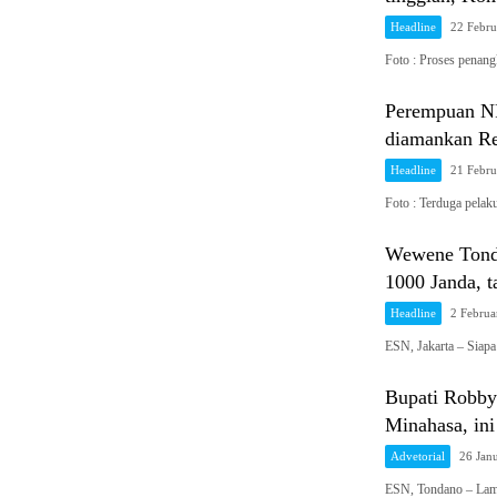
Headline
22 Febru
Foto : Proses penan
Perempuan NP
diamankan Re
Headline
21 Febru
Foto : Terduga pela
Wewene Tonda
1000 Janda, 
Headline
2 Februa
ESN, Jakarta – Siapa
Bupati Robby
Minahasa, in
Advetorial
26 Jan
ESN, Tondano – Lama