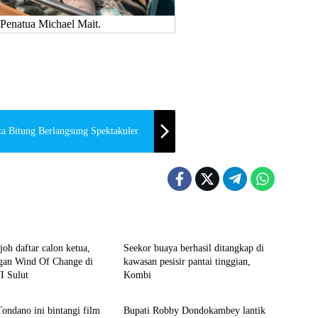
 Penatua Michael Mait.
a Bitung Berlangsung Spektakuler
l Sulut News
Headline
joh daftar calon ketua,
Seekor buaya berhasil ditangkap di
ogan Wind Of Change di
kawasan pesisir pantai tinggian,
I Sulut
Kombi
e
Advetorial
ndano ini bintangi film
Bupati Robby Dondokambey lantik