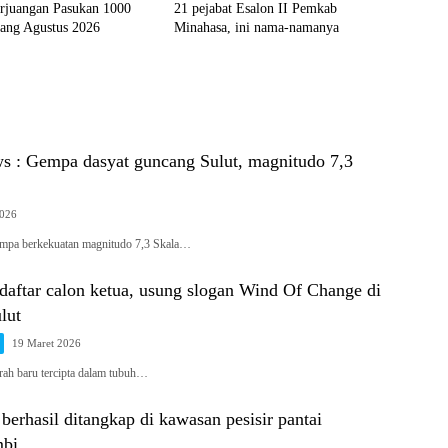
erjuangan Pasukan 1000
21 pejabat Esalon II Pemkab
yang Agustus 2026
Minahasa, ini nama-namanya
s : Gempa dasyat guncang Sulut, magnitudo 7,3
2026
pa berkekuatan magnitudo 7,3 Skala…
daftar calon ketua, usung slogan Wind Of Change di
lut
19 Maret 2026
ah baru tercipta dalam tubuh…
berhasil ditangkap di kawasan pesisir pantai
mbi