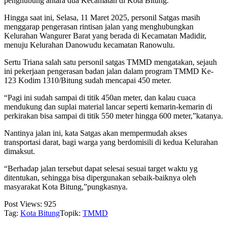
penghubung antara dua Kecamatan di Kota Bitung.
Hingga saat ini, Selasa, 11 Maret 2025, personil Satgas masih
menggarap pengerasan rintisan jalan yang menghubungkan
Kelurahan Wangurer Barat yang berada di Kecamatan Madidir,
menuju Kelurahan Danowudu kecamatan Ranowulu.
Sertu Triana salah satu personil satgas TMMD mengatakan, sejauh
ini pekerjaan pengerasan badan jalan dalam program TMMD Ke-
123 Kodim 1310/Bitung sudah mencapai 450 meter.
“Pagi ini sudah sampai di titik 450an meter, dan kalau cuaca
mendukung dan suplai material lancar seperti kemarin-kemarin di
perkirakan bisa sampai di titik 550 meter hingga 600 meter,”katanya.
Nantinya jalan ini, kata Satgas akan mempermudah akses
transportasi darat, bagi warga yang berdomisili di kedua Kelurahan
dimaksut.
“Berhadap jalan tersebut dapat selesai sesuai target waktu yg
ditentukan, sehingga bisa dipergunakan sebaik-baiknya oleh
masyarakat Kota Bitung,”pungkasnya.
Post Views:
925
Tag:
Kota Bitung
Topik:
TMMD