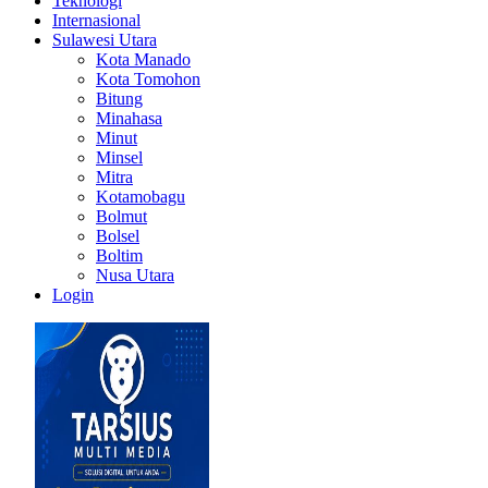
Teknologi
Internasional
Sulawesi Utara
Kota Manado
Kota Tomohon
Bitung
Minahasa
Minut
Minsel
Mitra
Kotamobagu
Bolmut
Bolsel
Boltim
Nusa Utara
Login