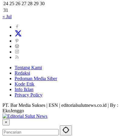
24
25
26
27
28
29
30
31
« Jul
Tentang Kami
Redaksi
Pedoman Media Siber
Kode Etik
Info Iklan
Privacy Policy
PT. Bar Media Sukses | ESN | editorialsulutnews.co.id | By :
EkoJenggo
×