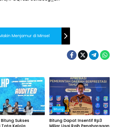
akin Menjamur di Minsel
Bitung
Bitung Sukses
Bitung Dapat Insentif Rp3
i Tata Kelola
Miliar Usai Raih Penghargaan