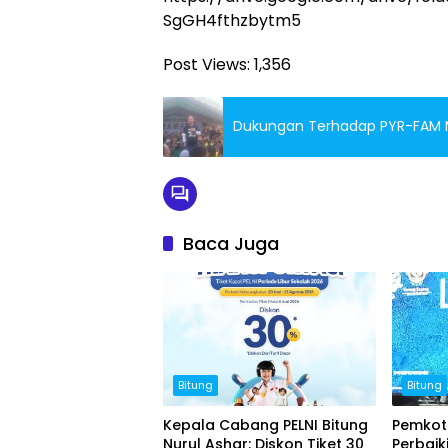
SgGH4fthzbytm5
Post Views:
1,356
Dukungan Terhadap PYR-FAM M
Baca Juga
Bitung
Bitung
Kepala Cabang PELNI Bitung
Pemkot 
Nurul Ashar: Diskon Tiket 30
Perbaik