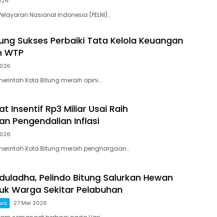
026
 Pelayaran Nasional Indonesia (PELNI)…
ung Sukses Perbaiki Tata Kelola Keuangan
h WTP
2026
merintah Kota Bitung meraih opini…
t Insentif Rp3 Miliar Usai Raih
n Pengendalian Inflasi
2026
emerintah Kota Bitung meraih penghargaan…
Iduladha, Pelindo Bitung Salurkan Hewan
uk Warga Sekitar Pelabuhan
ews
27 Mei 2026