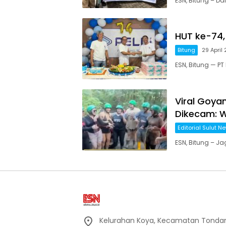
ESN, Bitung – D
HUT ke-74, 
Bitung
29 April
ESN, Bitung — PT
Viral Goyan
Dikecam: W
Editorial Sulut N
ESN, Bitung – J
Kelurahan Koya, Kecamatan Tondan