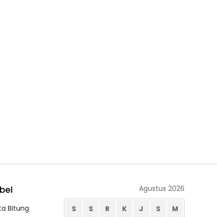
bel
Agustus 2026
ta Bitung
S
S
R
K
J
S
M