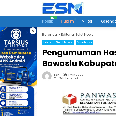
Langsung
ke
konten
Politik
Hukrim
Militer
Keseha
×
Beranda
Editorial Sulut News
Editorial Sulut News
Minahasa
Pengumuman Hasil
Bawaslu Kabupat
ESN
1 Min Baca
25 Oktober 2024