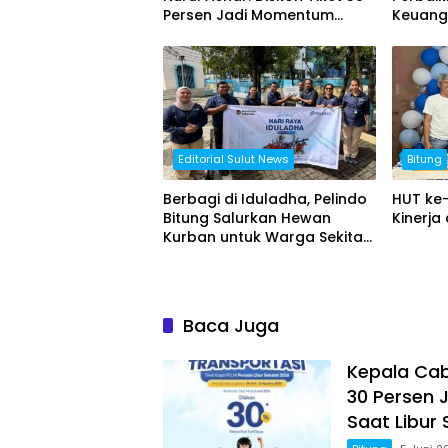
Persen Jadi Momentum
Keuang
Masyarakat Berwisata Saat
Libur Sekolah
Editorial Sulut News
Bitung
Berbagi di Iduladha, Pelindo
HUT ke-
Bitung Salurkan Hewan
Kinerja
Kurban untuk Warga Sekitar
Pelabuhan
Baca Juga
Kepala Caba
30 Persen
Saat Libur