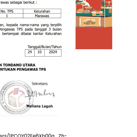
olders/1PCQY02Fe6Xb00g_Zh-