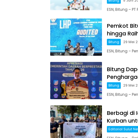
Bitung
5 Juni 2
ESN, Bitung – PT
Pemkot Bit
hingga Rai
Bitung
29 Mei 
ESN, Bitung – Pe
Bitung Dapa
Penghargaa
Bitung
29 Mei 
ESN, Bitung – P
Berbagi di 
Kurban unt
Editorial Sulut N