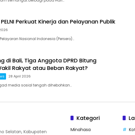
alam semangat berbagi pada Hari…
PELNI Perkuat Kinerja dan Pelayanan Publik
 2026
 Pelayaran Nasional Indonesia (Persero)…
g di Bali, Tiga Anggota DPRD Bitung
akil Rakyat atau Beban Rakyat?
ews
28 April 2026
agad media sosial tengah dihebohkan…
Kategori
La
Minahasa
Ko
o Selatan, Kabupaten