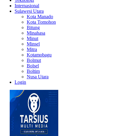
Teknologi
Internasional
Sulawesi Utara
Kota Manado
Kota Tomohon
Bitung
Minahasa
Minut
Minsel
Mitra
Kotamobagu
Bolmut
Bolsel
Boltim
Nusa Utara
Login