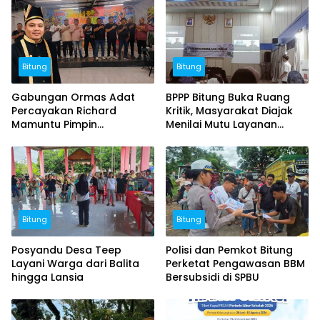
Bitung
Bitung
Gabungan Ormas Adat
BPPP Bitung Buka Ruang
Percayakan Richard
Kritik, Masyarakat Diajak
Mamuntu Pimpin
Menilai Mutu Layanan
Kerukunan Esa Keter Kota
Publik
Bitung
Bitung
Bitung
Posyandu Desa Teep
Polisi dan Pemkot Bitung
Layani Warga dari Balita
Perketat Pengawasan BBM
hingga Lansia
Bersubsidi di SPBU