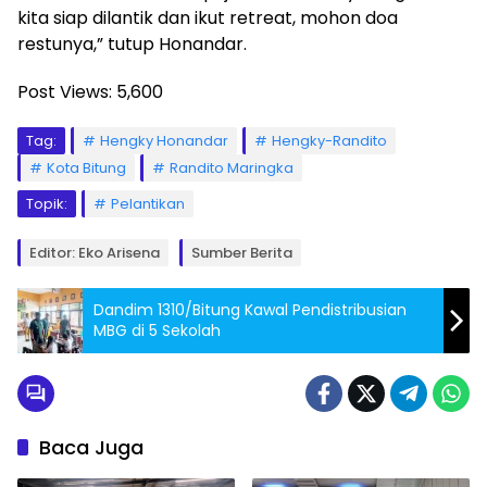
kita siap dilantik dan ikut retreat, mohon doa
restunya,” tutup Honandar.
Post Views:
5,600
Tag:
Hengky Honandar
Hengky-Randito
Kota Bitung
Randito Maringka
Topik:
Pelantikan
Editor: Eko Arisena
Sumber Berita
Dandim 1310/Bitung Kawal Pendistribusian
MBG di 5 Sekolah
Baca Juga