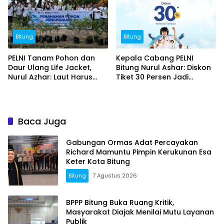
Bitung
Bitung
PELNI Tanam Pohon dan
Kepala Cabang PELNI
Daur Ulang Life Jacket,
Bitung Nurul Ashar: Diskon
Nurul Azhar: Laut Harus
Tiket 30 Persen Jadi
Tetap Lestari
Momentum Masyarakat
Berwisata Saat Libur
Sekolah
Baca Juga
Gabungan Ormas Adat Percayakan
Richard Mamuntu Pimpin Kerukunan Esa
Keter Kota Bitung
Bitung
7 Agustus 2026
BPPP Bitung Buka Ruang Kritik,
Masyarakat Diajak Menilai Mutu Layanan
Publik