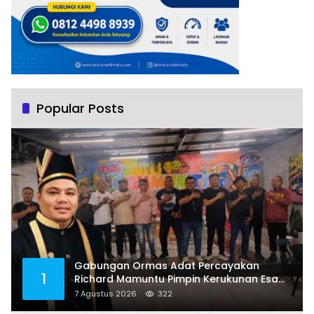
Popular Posts
Gabungan Ormas Adat Percayakan
1
Richard Mamuntu Pimpin Kerukunan Esa
Keter Kota Bitung
7 Agustus 2026
322