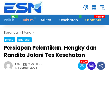
Langsung
ke
konten
Politik
Hukrim
Militer
Kesehatan
Otomotif
Beranda
Bitung
Bitung
Nasional
Persiapan Pelantikan, Hengky dan
Randito Jalani Tes Kesehatan
5600
ESN
2 Min Baca
17 Februari 2025