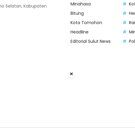
Minahasa
Ko
o Selatan, Kabupaten
Bitung
He
Kota Tomohon
Ra
Headline
Mi
Editorial Sulut News
Po
×