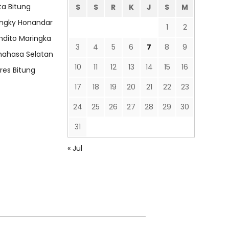
ta Bitung
S
S
R
K
J
S
M
ngky Honandar
1
2
ndito Maringka
3
4
5
6
7
8
9
nahasa Selatan
10
11
12
13
14
15
16
lres Bitung
17
18
19
20
21
22
23
24
25
26
27
28
29
30
31
« Jul