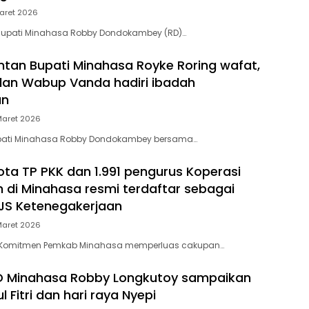
aret 2026
Bupati Minahasa Robby Dondokambey (RD)…
tan Bupati Minahasa Royke Roring wafat,
dan Wabup Vanda hadiri ibadah
an
Maret 2026
Bupati Minahasa Robby Dondokambey bersama…
ota TP PKK dan 1.991 pengurus Koperasi
h di Minahasa resmi terdaftar sebagai
JS Ketenegakerjaan
Maret 2026
– Komitmen Pemkab Minahasa memperluas cakupan…
D Minahasa Robby Longkutoy sampaikan
l Fitri dan hari raya Nyepi