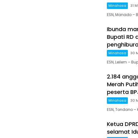
Minahasa
31 M
ESN, Manado – 
Ibunda man
Bupati RD 
penghibur
Minahasa
30 
ESN, Leilem – 
2.184 angg
Merah Puti
peserta BP
Minahasa
30 
ESN, Tondano 
Ketua DPR
selamat Idu