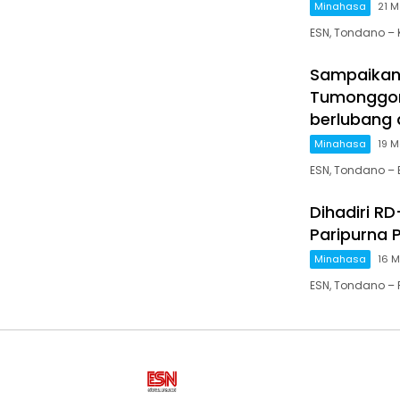
Minahasa
21 M
ESN, Tondano –
Sampaikan
Tumonggor,
berlubang 
Minahasa
19 M
ESN, Tondano –
Dihadiri R
Paripurna
Minahasa
16 M
ESN, Tondano –