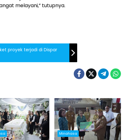
mangat melayani,” tutupnya.
t proyek terjadi di Dispar
asa
Minahasa