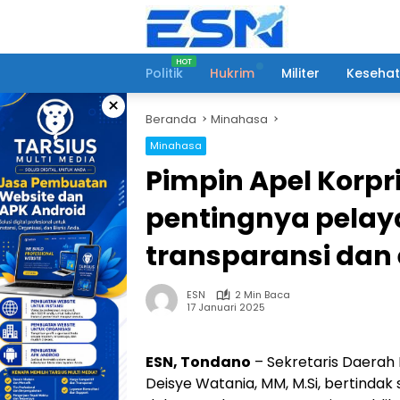
Langsung
ke
konten
Politik
Hukrim
Militer
Keseha
×
Beranda
Minahasa
Minahasa
Pimpin Apel Korpr
pentingnya pelaya
transparansi dan e
ESN
2 Min Baca
17 Januari 2025
ESN, Tondano
– Sekretaris Daerah
Deisye Watania, MM, M.Si, bertinda