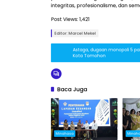
integritas, profesionalisme, dan se
Post Views:
1,421
Editor: Marcel Mekel
Astaga, dugaan monopoli 5 pake
Kota Tomohon
Baca Juga
Minahasa
Minah