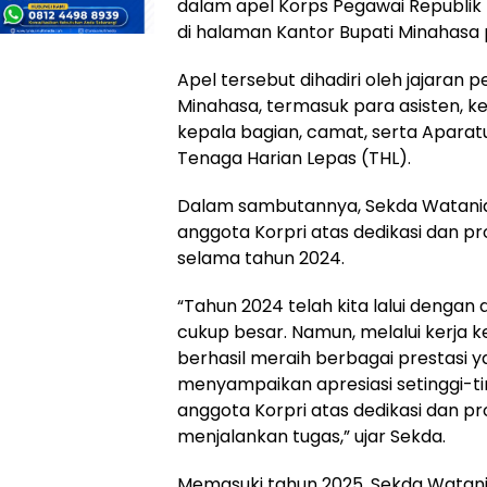
dalam apel Korps Pegawai Republik I
di halaman Kantor Bupati Minahasa 
Apel tersebut dihadiri oleh jajaran
Minahasa, termasuk para asisten, ke
kepala bagian, camat, serta Aparatu
Tenaga Harian Lepas (THL).
Dalam sambutannya, Sekda Watania 
anggota Korpri atas dedikasi dan pr
selama tahun 2024.
“Tahun 2024 telah kita lalui denga
cukup besar. Namun, melalui kerja ker
berhasil meraih berbagai prestasi
menyampaikan apresiasi setinggi-ti
anggota Korpri atas dedikasi dan p
menjalankan tugas,” ujar Sekda.
Memasuki tahun 2025, Sekda Watan