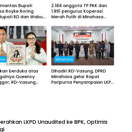
 mantan Bupati
2.184 anggota TP PKK dan
sa Royke Roring
1.991 pengurus Koperasi
 Bupati RD dan Wabup
Merah Putih di Minahasa
adiri ibadah
resmi terdaftar sebagai
buran
peserta BPJS
Ketenegakerjaan
asa
Minahasa
kan berduka atas
Dihadiri RD-Vasung, DPRD
galnya Queency
Minahasa gelar Rapat
gor, RD-Vasung
Paripurna Penyampaian LKPJ
koordinasi jalan
Tahun Anggaran 2025
ng dengan Provinsi
serahkan LKPD Unaudited ke BPK, Optimis
gi