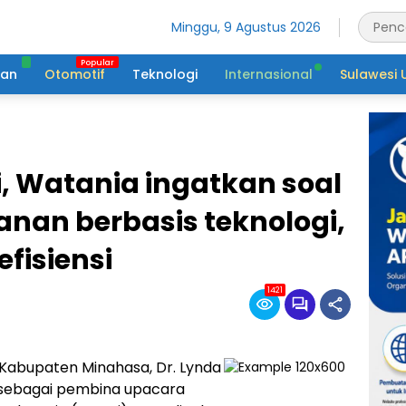
Minggu, 9 Agustus 2026
tan
Otomotif
Teknologi
Internasional
Sulawesi 
i, Watania ingatkan soal
nan berbasis teknologi,
fisiensi
1421
 Kabupaten Minahasa, Dr. Lynda
k sebagai pembina upacara