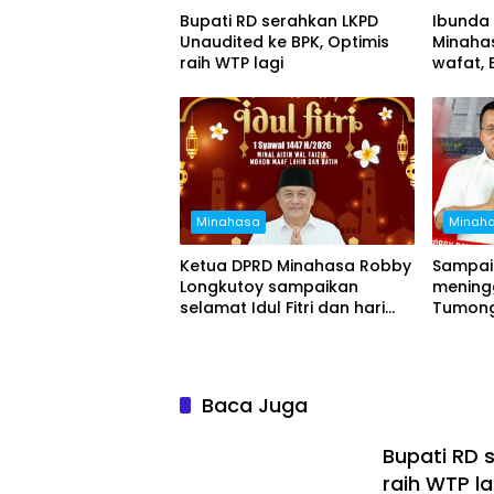
Bupati RD serahkan LKPD
Ibunda
Unaudited ke BPK, Optimis
Minaha
raih WTP lagi
wafat,
Vanda h
penghi
Minahasa
Minah
Ketua DPRD Minahasa Robby
Sampai
Longkutoy sampaikan
mening
selamat Idul Fitri dan hari
Tumong
raya Nyepi
segera 
berluba
Baca Juga
Bupati RD 
raih WTP la