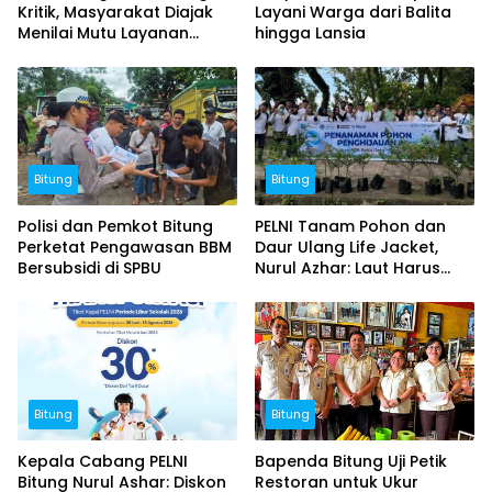
Kritik, Masyarakat Diajak
Layani Warga dari Balita
Menilai Mutu Layanan
hingga Lansia
Publik
Bitung
Bitung
Polisi dan Pemkot Bitung
PELNI Tanam Pohon dan
Perketat Pengawasan BBM
Daur Ulang Life Jacket,
Bersubsidi di SPBU
Nurul Azhar: Laut Harus
Tetap Lestari
Bitung
Bitung
Kepala Cabang PELNI
Bapenda Bitung Uji Petik
Bitung Nurul Ashar: Diskon
Restoran untuk Ukur