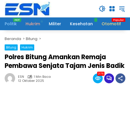
Langsung
ke
konten
Politik
Hukrim
Militer
Kesehatan
Otomotif
Beranda
Bitung
Bitung
Hukrim
Polres Bitung Amankan Remaja
Pembawa Senjata Tajam Jenis Badik
2176
ESN
1 Min Baca
12 Oktober 2025