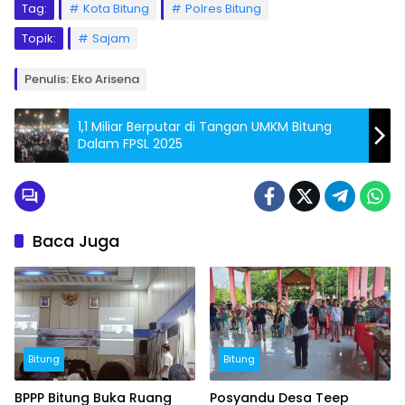
Tag:
Kota Bitung
Polres Bitung
Topik:
Sajam
Penulis: Eko Arisena
1,1 Miliar Berputar di Tangan UMKM Bitung
Dalam FPSL 2025
Baca Juga
Bitung
Bitung
BPPP Bitung Buka Ruang
Posyandu Desa Teep