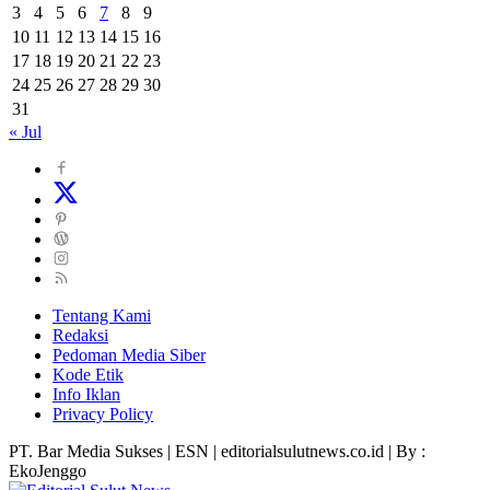
3
4
5
6
7
8
9
10
11
12
13
14
15
16
17
18
19
20
21
22
23
24
25
26
27
28
29
30
31
« Jul
Tentang Kami
Redaksi
Pedoman Media Siber
Kode Etik
Info Iklan
Privacy Policy
PT. Bar Media Sukses | ESN | editorialsulutnews.co.id | By :
EkoJenggo