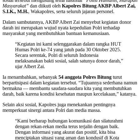
sosial tersebut mengusung tema nasional
“Polisi Humanis, Harapan
Masyarakat”
dan diikuti oleh
Kapolres Bitung AKBP Albert Zai,
S.I.K., M.H.
, Wakapolres, serta seluruh jajaran personel.
Dalam sambutannya, AKBP Albert Zai menyebut kegiatan donor
darah ini merupakan wujud nyata kepedulian Polri terhadap
masyarakat yang membutuhkan bantuan kemanusiaan.
“Kegiatan ini kami selenggarakan dalam rangka HUT
Humas Polri ke-74 yang jatuh pada 30 Oktober 2025.
Secara serentak, Polri di seluruh Indonesia
melaksanakan bakti sosial, salah satunya donor darah,”
ujar Albert Zai.
Ia menambahkan, sebanyak
54 anggota Polres Bitung
turut
berpartisipasi dalam kegiatan tersebut. “Tujuannya sederhana namun
bermakna — membantu saudara-saudara kita yang membutuhkan
darah, baik karena kondisi kesehatan maupun kecelakaan,” katanya.
Selain aksi sosial, Kapolres juga menekankan pentingnya
memperkuat sinergi antara Polri dan media massa.
“Kami berharap hubungan komunikasi dan silaturahmi
dengan rekan-rekan media terus terjalin dengan baik.
Dengan informasi yang akurat dan positif, kita bisa
menciptakan situasi yang aman dan kondusif di Kota