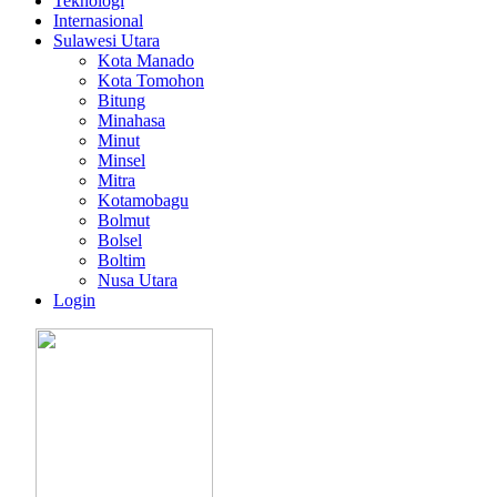
Teknologi
Internasional
Sulawesi Utara
Kota Manado
Kota Tomohon
Bitung
Minahasa
Minut
Minsel
Mitra
Kotamobagu
Bolmut
Bolsel
Boltim
Nusa Utara
Login