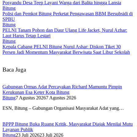
Posyandu Desa Teep Layani Warga dari Balita hingga Lansia
Bitung
Polisi dan Pemkot Bitung Perketat Pengawasan BBM Bersubsidi di
SPBU
Bitung
PELNI Tanam Pohon dan Daur Ulang Life Jacket, Nurul Azhar:
Laut Harus Tetap Lestari
Bitung
Kepala Cabang PELNI Bitung Nurul Ashar: Diskon Tiket 30
Persen Jadi Momentum Masyarakat Berwisata Saat Libur Sekolah
Baca Juga
Gabungan Ormas Adat Percayakan Richard Mamuntu Pimpin
Kerukunan Esa Keter Kota Bitung
Bitung
7 Agustus 2026
7 Agustus 2026
ESN, Bitung – Gabungan Organisasi Masyarakat Adat yang…
BPPP Bitung Buka Ruang Kritik, Masyarakat Diajak Menilai Mutu
Layanan Publik
Bitung
23 Juli 2026
23 Juli 2026