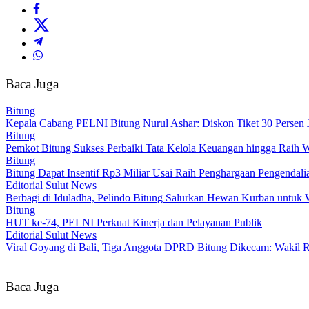
Baca Juga
Bitung
Kepala Cabang PELNI Bitung Nurul Ashar: Diskon Tiket 30 Persen 
Bitung
Pemkot Bitung Sukses Perbaiki Tata Kelola Keuangan hingga Raih
Bitung
Bitung Dapat Insentif Rp3 Miliar Usai Raih Penghargaan Pengendalia
Editorial Sulut News
Berbagi di Iduladha, Pelindo Bitung Salurkan Hewan Kurban untuk 
Bitung
HUT ke-74, PELNI Perkuat Kinerja dan Pelayanan Publik
Editorial Sulut News
Viral Goyang di Bali, Tiga Anggota DPRD Bitung Dikecam: Wakil R
Baca Juga