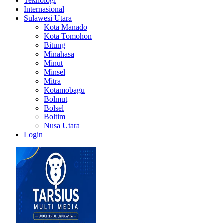
Teknologi
Internasional
Sulawesi Utara
Kota Manado
Kota Tomohon
Bitung
Minahasa
Minut
Minsel
Mitra
Kotamobagu
Bolmut
Bolsel
Boltim
Nusa Utara
Login