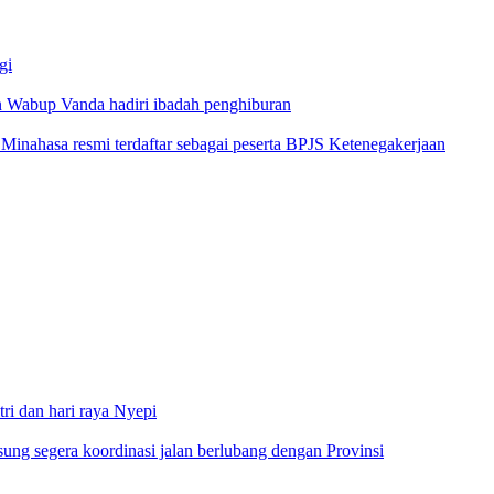
gi
 Wabup Vanda hadiri ibadah penghiburan
inahasa resmi terdaftar sebagai peserta BPJS Ketenegakerjaan
i dan hari raya Nyepi
g segera koordinasi jalan berlubang dengan Provinsi