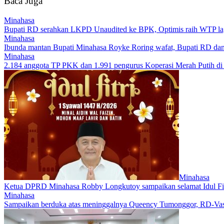
Baca Juga
Minahasa
Bupati RD serahkan LKPD Unaudited ke BPK, Optimis raih WTP la
Minahasa
Ibunda mantan Bupati Minahasa Royke Roring wafat, Bupati RD dan
Minahasa
2.184 anggota TP PKK dan 1.991 pengurus Koperasi Merah Putih di M
Minahasa
Ketua DPRD Minahasa Robby Longkutoy sampaikan selamat Idul Fitr
Minahasa
Sampaikan berduka atas meninggalnya Queency Tumonggor, RD-Vasun