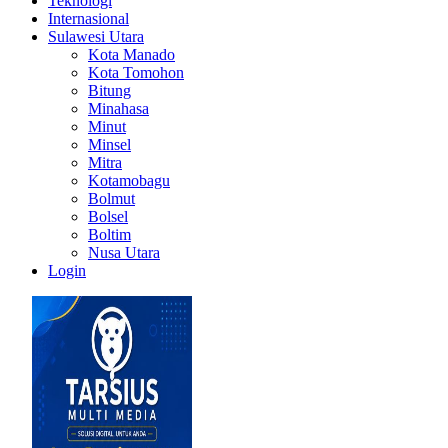
Teknologi
Internasional
Sulawesi Utara
Kota Manado
Kota Tomohon
Bitung
Minahasa
Minut
Minsel
Mitra
Kotamobagu
Bolmut
Bolsel
Boltim
Nusa Utara
Login