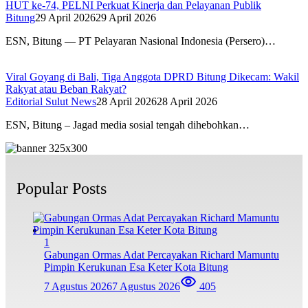
HUT ke-74, PELNI Perkuat Kinerja dan Pelayanan Publik
Bitung
29 April 2026
29 April 2026
ESN, Bitung — PT Pelayaran Nasional Indonesia (Persero)…
Viral Goyang di Bali, Tiga Anggota DPRD Bitung Dikecam: Wakil
Rakyat atau Beban Rakyat?
Editorial Sulut News
28 April 2026
28 April 2026
ESN, Bitung – Jagad media sosial tengah dihebohkan…
Popular Posts
1
Gabungan Ormas Adat Percayakan Richard Mamuntu
Pimpin Kerukunan Esa Keter Kota Bitung
7 Agustus 2026
7 Agustus 2026
405