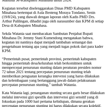
Manusia Se-Kabupaten Minahasa tahun 2024.
Kegiatan tersebut diselenggarakan Dinas PMD Kabupaten
Minahasa bertempat di Aula Benteng Moraya Tondano, Senin
(19/8/24), yang diawali dengan laporan oleh Kadis PMD Drs.
Arthur Palilingan, dihadiri juga oleh narasumber dan KPM di setiap
Desa di Kabupaten Minahasa.
Sekda Watania saat membacakan Sambutan Penjabat Bupati
Minahasa Dr. Jemmy Stani Kumendong mengatakan bahwa,
kegiatan ini nantinya dapat menjadi tambahan semangat dan
pengetahuan tentang apa yang menjadi tugas pokok dari para kader
KPM.
“Pemerintah pusat, pemerintah provinsi, pemerintah kabupaten
hingga pemerintah desa/kelurahan telah berkomitmen untuk
mempercepat penurunan stunting dalam peraturan presiden nomor
72 tahun 2021 tentang percepatan penurunan stunting telah
memberikan penguatan kerangka intevensi yang harus dilakukan
dan kelembagaan yang bertanggung jawab dalam pelaksanaan
percepatan penurunan stunting,” tambah Watania.
Kata Watania lagi, penanganan stunting secara garis besar dilakukan
melalui intevensi gizi spesifik dan intervensi gizi sensitif yang di
fokuskan pada 1000 hari pertama kehidupan, dimana gerakan
percepatan penurunan stunting ini harus dilakukan secara kolektif,