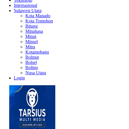
Teknologi
Internasional
Sulawesi Utara
Kota Manado
Kota Tomohon
Bitung
Minahasa
Minut
Minsel
Mitra
Kotamobagu
Bolmut
Bolsel
Boltim
Nusa Utara
Login