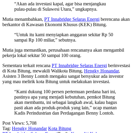
“Akan ada investasi kapal, agar bisa menjangkau
pulau-pulau di Sulawesi Utara,” ungkapnya.
Mutia menambahkan,
PT Innabridge Selaras Energi
berencana akan
berkantor di Kawasan Ekonomi Khusus (KEK) Bitung.
“Untuk itu kami menyiapkan anggaran sekitar Rp 50
sampai Rp 100 miliar,” sebutnya.
Mutia juga memastikan, perusahaan rencananya akan mengambil
pekerja lokal sekitar 50 sampai 100 orang.
Sementara terkait rencana
PT Innabridge Selaras Energi
berinvestasi
di Kota Bitung, mewakili Walikota Bitung,
Hengky Honandar
,
Asisten 3 Benny Lontoh mengaku sangat bersyukur ada investor
yang mau melirik kota Bitung untuk melakukan investasi.
“Kami dukung 100 persen pertemuan perdana hari ini,
pastinya apa yang menjadi kebutuhan, pemkot Bitung
akan membantu, ini sebagai langkah awal, kalau bagus
pasti akan ada produk-produk yang lain,” ucap mantan
Kadis Perindustrian dan Perdagangan Benny Lontoh.
Post Views:
5,708
Tag:
Hengky Honandar
Kota Bitung