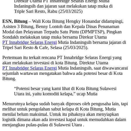
Direkur Utama PT Innabridge Selaras Energi Mutia
Indaningsih dan jajaran saat melakukan tatap muka di
Triple Sari Resto, Rabu (25/03/2025)
ESN, Bitung
– Wali Kota Bitung Hengky Honandar didampingi,
Asisten 3 Bitung, Benny Lontoh dan Kepala Dinas Penanaman
Modal dan Pelayanan Terpadu Satu Pintu (DPMPTSP), Pingkan
Sondakh melakukan tatap muka bersama Direkur Utama
PT Innabridge Selaras Energi
Mutia Indaningsih bersama jajaran di
Tripel Sari Resto & Cafe, Selasa (25/03/2025).
Pertemuan itu terkait rencana PT Innabridge Selaras Energi yang
akan melakukan investasi di kota Bitung. Direktur Utama
PT Innabridge Selaras Energi
Mutia Indaningsih, saat diwawancarai
sejumlah wartawan mengatakan bahwa ada potensi besar di Kota
Bitung.
“Potensi besar yang kami lihat di Kota Bitung Sulawesi
Utara ini, yaitu komoditi kelapa,” ucap Mutia
Menurutnya kelapa sudah banyak diproses oleh pengusaha lain, tapi
melihat untuk pengolahan sabut kelapa di Kota Bitung, Mutia
menilai belum maksimal. Untuk itu pihaknya akan menyiapkan
logistik dimana akan ada investasi kapal untuk memudahkan dalam
menjangkau pulau-pulau di Sulawesi Utara .