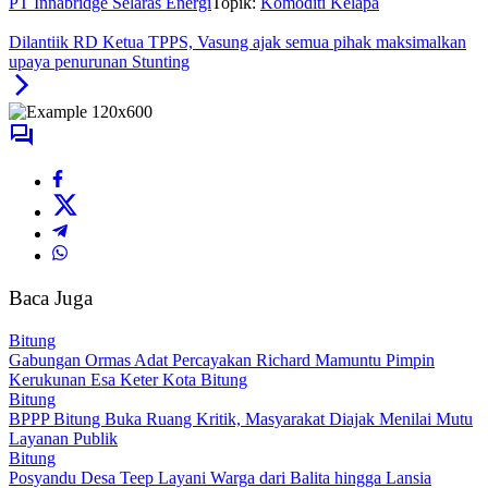
PT Innabridge Selaras Energi
Topik:
Komoditi Kelapa
Dilantiik RD Ketua TPPS, Vasung ajak semua pihak maksimalkan
upaya penurunan Stunting
Baca Juga
Bitung
Gabungan Ormas Adat Percayakan Richard Mamuntu Pimpin
Kerukunan Esa Keter Kota Bitung
Bitung
BPPP Bitung Buka Ruang Kritik, Masyarakat Diajak Menilai Mutu
Layanan Publik
Bitung
Posyandu Desa Teep Layani Warga dari Balita hingga Lansia