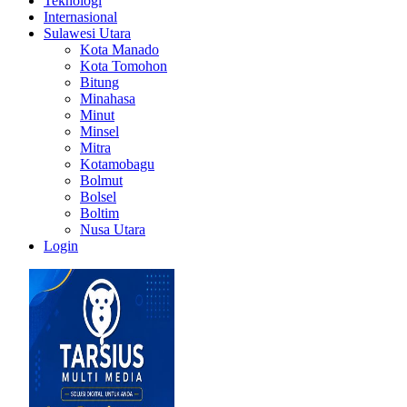
Teknologi
Internasional
Sulawesi Utara
Kota Manado
Kota Tomohon
Bitung
Minahasa
Minut
Minsel
Mitra
Kotamobagu
Bolmut
Bolsel
Boltim
Nusa Utara
Login