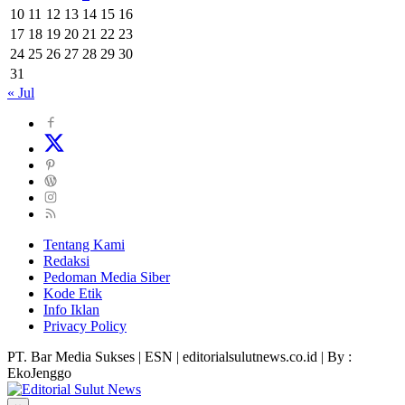
10
11
12
13
14
15
16
17
18
19
20
21
22
23
24
25
26
27
28
29
30
31
« Jul
Tentang Kami
Redaksi
Pedoman Media Siber
Kode Etik
Info Iklan
Privacy Policy
PT. Bar Media Sukses | ESN | editorialsulutnews.co.id | By :
EkoJenggo