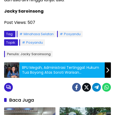
Jacky Saroinsong
Post Views:
507
Tag:
Minahasa Selatan
Posyandu
Topik:
Posyandu
Penulis: Jacky Saroinsong
BPU Megah, Administrasi Tertinggal: Hukum
Tua Boyong Atas Soroti Warisan
Pemerintahan Sebelumnya
Baca Juga