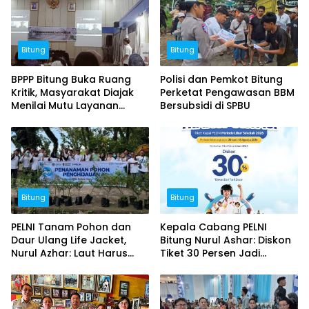
Bitung
Bitung
BPPP Bitung Buka Ruang
Polisi dan Pemkot Bitung
Kritik, Masyarakat Diajak
Perketat Pengawasan BBM
Menilai Mutu Layanan
Bersubsidi di SPBU
Publik
Bitung
Bitung
PELNI Tanam Pohon dan
Kepala Cabang PELNI
Daur Ulang Life Jacket,
Bitung Nurul Ashar: Diskon
Nurul Azhar: Laut Harus
Tiket 30 Persen Jadi
Tetap Lestari
Momentum Masyarakat
Berwisata Saat Libur
Sekolah