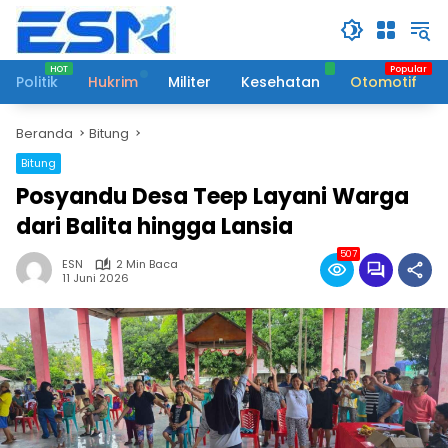
Langsung
ke
konten
Politik
Hukrim
Militer
Kesehatan
Otomotif
Beranda
Bitung
Bitung
Posyandu Desa Teep Layani Warga
dari Balita hingga Lansia
507
ESN
2 Min Baca
11 Juni 2026