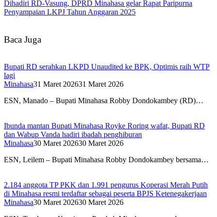
Dihadiri RD-Vasung, DPRD Minahasa gelar Rapat Paripurna
Penyampaian LKPJ Tahun Anggaran 2025
Baca Juga
Bupati RD serahkan LKPD Unaudited ke BPK, Optimis raih WTP
lagi
Minahasa
31 Maret 2026
31 Maret 2026
ESN, Manado – Bupati Minahasa Robby Dondokambey (RD)…
Ibunda mantan Bupati Minahasa Royke Roring wafat, Bupati RD
dan Wabup Vanda hadiri ibadah penghiburan
Minahasa
30 Maret 2026
30 Maret 2026
ESN, Leilem – Bupati Minahasa Robby Dondokambey bersama…
2.184 anggota TP PKK dan 1.991 pengurus Koperasi Merah Putih
di Minahasa resmi terdaftar sebagai peserta BPJS Ketenegakerjaan
Minahasa
30 Maret 2026
30 Maret 2026