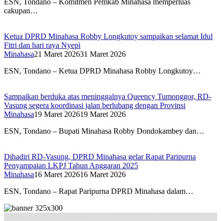
ESN, Tondano – Komitmen Pemkab Minahasa memperluas
cakupan…
Ketua DPRD Minahasa Robby Longkutoy sampaikan selamat Idul
Fitri dan hari raya Nyepi
Minahasa
21 Maret 2026
31 Maret 2026
ESN, Tondano – Ketua DPRD Minahasa Robby Longkutoy…
Sampaikan berduka atas meninggalnya Queency Tumonggor, RD-
Vasung segera koordinasi jalan berlubang dengan Provinsi
Minahasa
19 Maret 2026
19 Maret 2026
ESN, Tondano – Bupati Minahasa Robby Dondokambey dan…
Dihadiri RD-Vasung, DPRD Minahasa gelar Rapat Paripurna
Penyampaian LKPJ Tahun Anggaran 2025
Minahasa
16 Maret 2026
16 Maret 2026
ESN, Tondano – Rapat Paripurna DPRD Minahasa dalam…