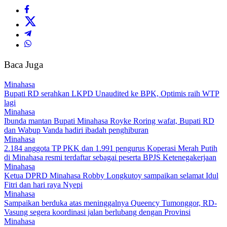
Baca Juga
Minahasa
Bupati RD serahkan LKPD Unaudited ke BPK, Optimis raih WTP
lagi
Minahasa
Ibunda mantan Bupati Minahasa Royke Roring wafat, Bupati RD
dan Wabup Vanda hadiri ibadah penghiburan
Minahasa
2.184 anggota TP PKK dan 1.991 pengurus Koperasi Merah Putih
di Minahasa resmi terdaftar sebagai peserta BPJS Ketenegakerjaan
Minahasa
Ketua DPRD Minahasa Robby Longkutoy sampaikan selamat Idul
Fitri dan hari raya Nyepi
Minahasa
Sampaikan berduka atas meninggalnya Queency Tumonggor, RD-
Vasung segera koordinasi jalan berlubang dengan Provinsi
Minahasa