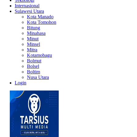
Teknologi
Internasional
Sulawesi Utara
Kota Manado
Kota Tomohon
Bitung
Minahasa
Minut
Minsel
Mitra
Kotamobagu
Bolmut
Bolsel
Boltim
Nusa Utara
Login