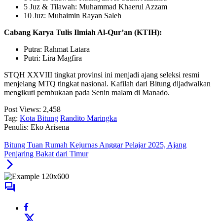
5 Juz & Tilawah: Muhammad Khaerul Azzam
10 Juz: Muhaimin Rayan Saleh
Cabang Karya Tulis Ilmiah Al-Qur’an (KTIH):
Putra: Rahmat Latara
Putri: Lira Magfira
STQH XXVIII tingkat provinsi ini menjadi ajang seleksi resmi
menjelang MTQ tingkat nasional. Kafilah dari Bitung dijadwalkan
mengikuti pembukaan pada Senin malam di Manado.
Post Views:
2,458
Tag:
Kota Bitung
Randito Maringka
Penulis: Eko Arisena
Bitung Tuan Rumah Kejurnas Anggar Pelajar 2025, Ajang
Penjaring Bakat dari Timur