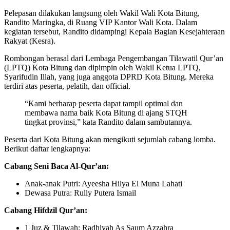
Pelepasan dilakukan langsung oleh Wakil Wali Kota Bitung,
Randito Maringka, di Ruang VIP Kantor Wali Kota. Dalam
kegiatan tersebut, Randito didampingi Kepala Bagian Kesejahteraan
Rakyat (Kesra).
Rombongan berasal dari Lembaga Pengembangan Tilawatil Qur’an
(LPTQ) Kota Bitung dan dipimpin oleh Wakil Ketua LPTQ,
Syarifudin Illah, yang juga anggota DPRD Kota Bitung. Mereka
terdiri atas peserta, pelatih, dan official.
“Kami berharap peserta dapat tampil optimal dan
membawa nama baik Kota Bitung di ajang STQH
tingkat provinsi,” kata Randito dalam sambutannya.
Peserta dari Kota Bitung akan mengikuti sejumlah cabang lomba.
Berikut daftar lengkapnya:
Cabang Seni Baca Al-Qur’an:
Anak-anak Putri: Ayeesha Hilya El Muna Lahati
Dewasa Putra: Rully Putera Ismail
Cabang Hifdzil Qur’an:
1 Juz & Tilawah: Radhiyah As Saum Azzahra