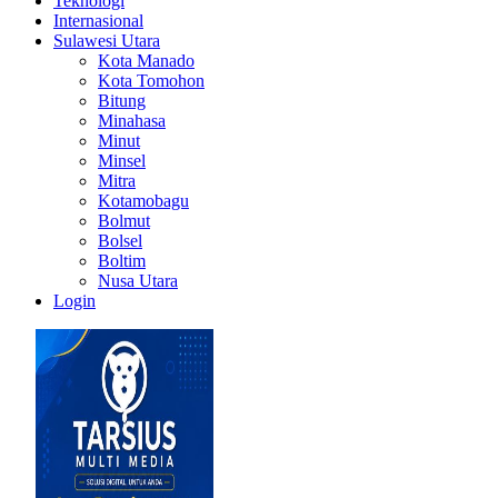
Teknologi
Internasional
Sulawesi Utara
Kota Manado
Kota Tomohon
Bitung
Minahasa
Minut
Minsel
Mitra
Kotamobagu
Bolmut
Bolsel
Boltim
Nusa Utara
Login