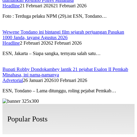
diamankan Resmob Polres Minahasa
Headline
21 Februari 2026
21 Februari 2026
Foto : Terduga pelaku NPM (29).ist ESN, Tondano…
Wewene Tondano ini bintangi film sejarah perjuangan Pasukan
1000 Janda, tayang Agustus 2026
Headline
2 Februari 2026
2 Februari 2026
ESN, Jakarta – Siapa sangka, ternyata salah satu…
Bupati Robby Dondokambey lantik 21 pejabat Esalon II Pemkab
Minahasa, ini nama-namanya
Advetorial
26 Januari 2026
10 Februari 2026
ESN, Tondano – Lama ditunggu, roling pejabat Pemkab…
Popular Posts