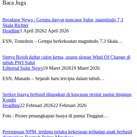
Baca Juga
Breaking News : Gempa dasyat guncang Sulut, magnitudo 7,3
Skala Richter
Headline
1 April 2026
2 April 2026
ESN, Tomohon – Gempa berkekuatan magnitudo 7,3 Skala…
Sintya Bojoh daftar calon ketua, usung slogan Wind Of Change di
tubuh PWI Sulut
Editorial Sulut News
19 Maret 2026
19 Maret 2026
ESN, Manado – Sejarah baru tercipta dalam tubuh…
Seekor buaya berhasil ditangkap di kawasan pesisir pantai tinggian,
Kombi
Headline
22 Februari 2026
22 Februari 2026
Foto : Proses penangkapan buaya di pantai Tinggian…
Perempuan NPM, terduga pelaku kekerasan terhadap anak berhasil