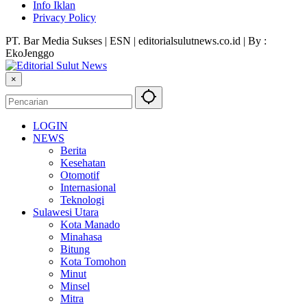
Info Iklan
Privacy Policy
PT. Bar Media Sukses | ESN | editorialsulutnews.co.id | By :
EkoJenggo
×
LOGIN
NEWS
Berita
Kesehatan
Otomotif
Internasional
Teknologi
Sulawesi Utara
Kota Manado
Minahasa
Bitung
Kota Tomohon
Minut
Minsel
Mitra