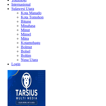
Teknologi
Internasional
Sulawesi Utara
Kota Manado
Kota Tomohon
Bitung
Minahasa
Minut
Minsel
Mitra
Kotamobagu
Bolmut
Bolsel
Boltim
Nusa Utara
Login