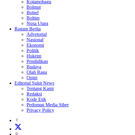
Kotamobagu
Bolmut
Bolsel
Boltim
Nusa Utara
Ragam Berita
Advetorial
Nasional
Ekonomi
Politik
Hukrim
Pendidikan
Budaya
Olah Raga
Opini
Editorial Sulut News
Tentang Kami
Redaksi
Kode Etik
Pedoman Media Siber
Privacy Policy