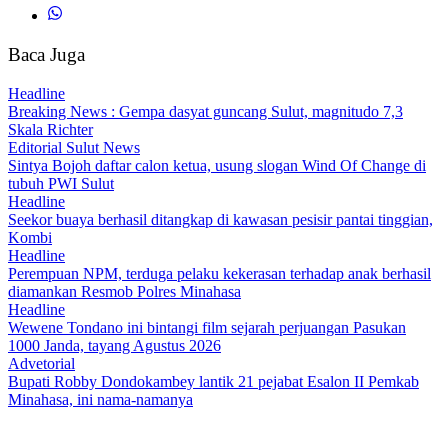
Baca Juga
Headline
Breaking News : Gempa dasyat guncang Sulut, magnitudo 7,3
Skala Richter
Editorial Sulut News
Sintya Bojoh daftar calon ketua, usung slogan Wind Of Change di
tubuh PWI Sulut
Headline
Seekor buaya berhasil ditangkap di kawasan pesisir pantai tinggian,
Kombi
Headline
Perempuan NPM, terduga pelaku kekerasan terhadap anak berhasil
diamankan Resmob Polres Minahasa
Headline
Wewene Tondano ini bintangi film sejarah perjuangan Pasukan
1000 Janda, tayang Agustus 2026
Advetorial
Bupati Robby Dondokambey lantik 21 pejabat Esalon II Pemkab
Minahasa, ini nama-namanya