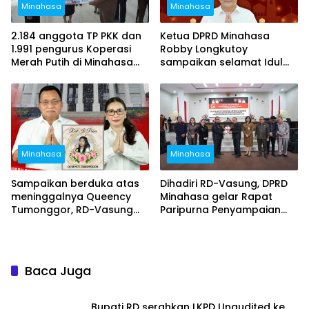
Minahasa
Minahasa
2.184 anggota TP PKK dan
Ketua DPRD Minahasa
1.991 pengurus Koperasi
Robby Longkutoy
Merah Putih di Minahasa
sampaikan selamat Idul
resmi terdaftar sebagai
Fitri dan hari raya Nyepi
peserta BPJS
Ketenegakerjaan
Minahasa
Minahasa
Sampaikan berduka atas
Dihadiri RD-Vasung, DPRD
meninggalnya Queency
Minahasa gelar Rapat
Tumonggor, RD-Vasung
Paripurna Penyampaian
segera koordinasi jalan
LKPJ Tahun Anggaran 2025
berlubang dengan Provinsi
Baca Juga
Bupati RD serahkan LKPD Unaudited ke