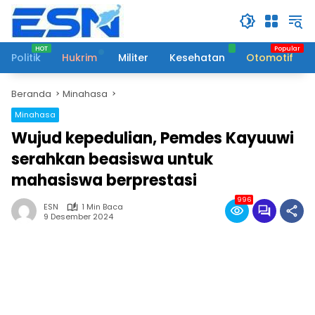
Langsung
ke
konten
Politik
Hukrim
Militer
Kesehatan
Otomotif
Beranda
Minahasa
Minahasa
Wujud kepedulian, Pemdes Kayuuwi
serahkan beasiswa untuk
mahasiswa berprestasi
996
ESN
1 Min Baca
9 Desember 2024