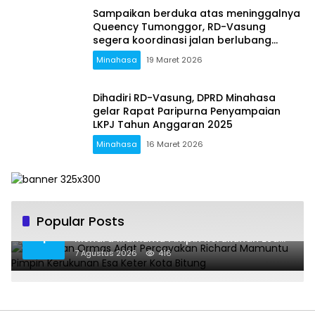
Sampaikan berduka atas meninggalnya
Queency Tumonggor, RD-Vasung
segera koordinasi jalan berlubang
dengan Provinsi
Minahasa
19 Maret 2026
Dihadiri RD-Vasung, DPRD Minahasa
gelar Rapat Paripurna Penyampaian
LKPJ Tahun Anggaran 2025
Minahasa
16 Maret 2026
Popular Posts
Gabungan Ormas Adat Percayakan
1
Richard Mamuntu Pimpin Kerukunan Esa
Keter Kota Bitung
7 Agustus 2026
416