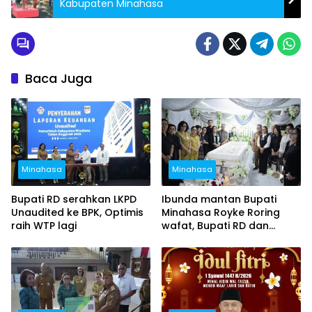
Kabupaten Minahasa
Baca Juga
Minahasa
Minahasa
Bupati RD serahkan LKPD
Ibunda mantan Bupati
Unaudited ke BPK, Optimis
Minahasa Royke Roring
raih WTP lagi
wafat, Bupati RD dan
Wabup Vanda hadiri
ibadah penghiburan