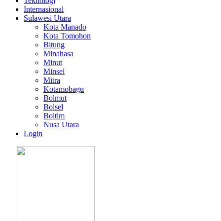
Teknologi
Internasional
Sulawesi Utara
Kota Manado
Kota Tomohon
Bitung
Minahasa
Minut
Minsel
Mitra
Kotamobagu
Bolmut
Bolsel
Boltim
Nusa Utara
Login