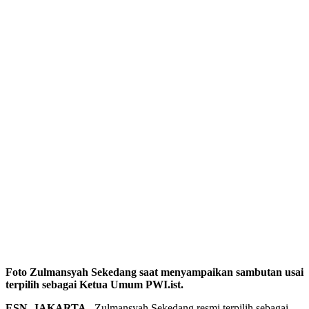
Foto Zulmansyah Sekedang saat menyampaikan sambutan usai
terpilih sebagai Ketua Umum PWI.ist.
ESN, JAKARTA
– Zulmansyah Sekedang resmi terpilih sebagai