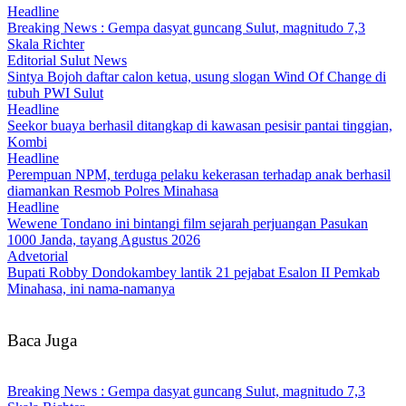
Headline
Breaking News : Gempa dasyat guncang Sulut, magnitudo 7,3
Skala Richter
Editorial Sulut News
Sintya Bojoh daftar calon ketua, usung slogan Wind Of Change di
tubuh PWI Sulut
Headline
Seekor buaya berhasil ditangkap di kawasan pesisir pantai tinggian,
Kombi
Headline
Perempuan NPM, terduga pelaku kekerasan terhadap anak berhasil
diamankan Resmob Polres Minahasa
Headline
Wewene Tondano ini bintangi film sejarah perjuangan Pasukan
1000 Janda, tayang Agustus 2026
Advetorial
Bupati Robby Dondokambey lantik 21 pejabat Esalon II Pemkab
Minahasa, ini nama-namanya
Baca Juga
Breaking News : Gempa dasyat guncang Sulut, magnitudo 7,3