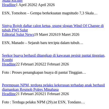
Skala Richter
Headline
1 April 2026
2 April 2026
ESN, Tomohon – Gempa berkekuatan magnitudo 7,3 Skala…
Sintya Bojoh daftar calon ketua, usung slogan Wind Of Change di
tubuh PWI Sulut
Editorial Sulut News
19 Maret 2026
19 Maret 2026
ESN, Manado – Sejarah baru tercipta dalam tubuh…
Seekor buaya berhasil ditangkap di kawasan pesisir pantai tinggian,
Kombi
Headline
22 Februari 2026
22 Februari 2026
Foto : Proses penangkapan buaya di pantai Tinggian…
Perempuan NPM, terduga pelaku kekerasan terhadap anak berhasil
diamankan Resmob Polres Minahasa
Headline
21 Februari 2026
21 Februari 2026
Foto : Terduga pelaku NPM (29).ist ESN, Tondano…