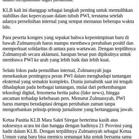
KLB kali ini dianggap sebagai langkah penting untuk memulihkan
stabilitas dan kepercayaan dalam tubuh PWI, terutama setelah
adanya perselisihan internal yang sempat memanas beberapa waktu
lalu.
Para peserta kongres yang sepakat bahwa kepemimpinan baru di
bawah Zulmansyah harus mampu membawa perubahan positif dan
memperkuat solidaritas di antara para wartawan. Dengan terpilihnya
Zulmansyah secara aklamasi, harapan besar pun dipikulnya untuk
membawa PWI ke arah yang lebih baik dan lebih kuat.
Selain fokus pada pemulihan internal, Zulmansyah juga
menekankan pentingnya peran PWI dalam menghadapi tantangan
eksternal yang semakin kompleks. Dunia jurnalistik saat ini tengah
dihadapkan pada berbagai tantangan, mulai dari perkembangan
teknologi digital, fenomena berita palsu (fake news), hingga
ancaman terhadap kebebasan pers. Menurut Zulmansyah, PWI
harus mampu beradaptasi dengan perubahan zaman tanpa
mengorbankan prinsip-prinsip jurnalisme yang bertanggung jawab.
Ketua Panitia KLB Mara Sakti Siregar berterima kasih atas
suksesnya acara ini dan bangga dengan hadirnya 21 Provinsi yang
hadir dalam KLB. Dengan terpilihnya Zulmansyah sebagai Ketua
Umum yang baru bisa memicu semangat kita untuk bersama sama