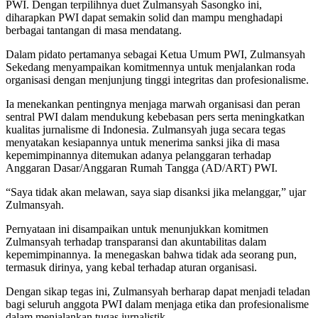
PWI. Dengan terpilihnya duet Zulmansyah Sasongko ini,
diharapkan PWI dapat semakin solid dan mampu menghadapi
berbagai tantangan di masa mendatang.
Dalam pidato pertamanya sebagai Ketua Umum PWI, Zulmansyah
Sekedang menyampaikan komitmennya untuk menjalankan roda
organisasi dengan menjunjung tinggi integritas dan profesionalisme.
Ia menekankan pentingnya menjaga marwah organisasi dan peran
sentral PWI dalam mendukung kebebasan pers serta meningkatkan
kualitas jurnalisme di Indonesia. Zulmansyah juga secara tegas
menyatakan kesiapannya untuk menerima sanksi jika di masa
kepemimpinannya ditemukan adanya pelanggaran terhadap
Anggaran Dasar/Anggaran Rumah Tangga (AD/ART) PWI.
“Saya tidak akan melawan, saya siap disanksi jika melanggar,” ujar
Zulmansyah.
Pernyataan ini disampaikan untuk menunjukkan komitmen
Zulmansyah terhadap transparansi dan akuntabilitas dalam
kepemimpinannya. Ia menegaskan bahwa tidak ada seorang pun,
termasuk dirinya, yang kebal terhadap aturan organisasi.
Dengan sikap tegas ini, Zulmansyah berharap dapat menjadi teladan
bagi seluruh anggota PWI dalam menjaga etika dan profesionalisme
dalam menjalankan tugas jurnalistik.