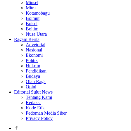
Minsel
Mitra
Kotamobagu
Bolmut
Bolsel
Boltim
Nusa Utara
Ragam Berita
Advetorial
Nasional
Ekonomi
Politik
Hukrim
Pendidikan
Budaya
Olah Raga
Opini
Editorial Sulut News
Tentang Kami
Redaksi
Kode Etik
Pedoman Media Siber
Privacy Policy