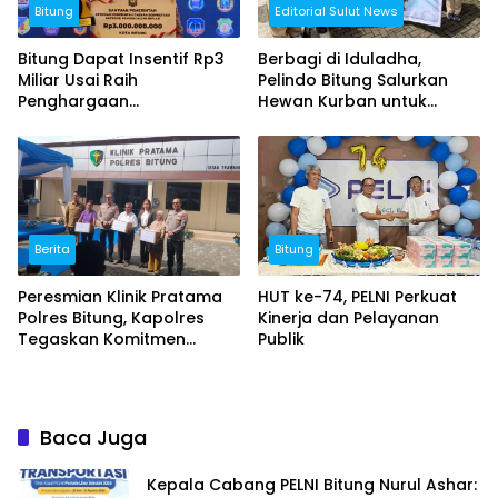
Bitung
Editorial Sulut News
Bitung Dapat Insentif Rp3
Berbagi di Iduladha,
Miliar Usai Raih
Pelindo Bitung Salurkan
Penghargaan
Hewan Kurban untuk
Pengendalian Inflasi
Warga Sekitar Pelabuhan
Berita
Bitung
Peresmian Klinik Pratama
HUT ke-74, PELNI Perkuat
Polres Bitung, Kapolres
Kinerja dan Pelayanan
Tegaskan Komitmen
Publik
Pelayanan Kesehatan
Humanis
Baca Juga
Kepala Cabang PELNI Bitung Nurul Ashar: