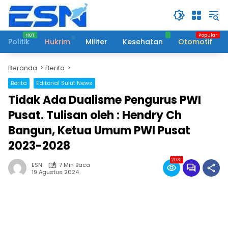
Langsung
ke
konten
Politik
Hukrim
Militer
Kesehatan
Otomotif
Beranda
Berita
Berita
Editorial Sulut News
Tidak Ada Dualisme Pengurus PWI
Pusat. Tulisan oleh : Hendry Ch
Bangun, Ketua Umum PWI Pusat
2023-2028
2031
ESN
7 Min Baca
19 Agustus 2024