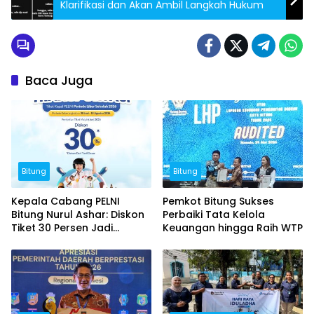
Klarifikasi dan Akan Ambil Langkah Hukum
Baca Juga
Bitung
Bitung
Kepala Cabang PELNI
Pemkot Bitung Sukses
Bitung Nurul Ashar: Diskon
Perbaiki Tata Kelola
Tiket 30 Persen Jadi
Keuangan hingga Raih WTP
Momentum Masyarakat
Berwisata Saat Libur
Sekolah