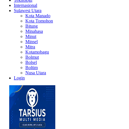
Teknologi
Internasional
Sulawesi Utara
Kota Manado
Kota Tomohon
Bitung
Minahasa
Minut
Minsel
Mitra
Kotamobagu
Bolmut
Bolsel
Boltim
Nusa Utara
Login