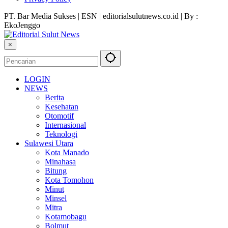
PT. Bar Media Sukses | ESN | editorialsulutnews.co.id | By :
EkoJenggo
×
LOGIN
NEWS
Berita
Kesehatan
Otomotif
Internasional
Teknologi
Sulawesi Utara
Kota Manado
Minahasa
Bitung
Kota Tomohon
Minut
Minsel
Mitra
Kotamobagu
Bolmut