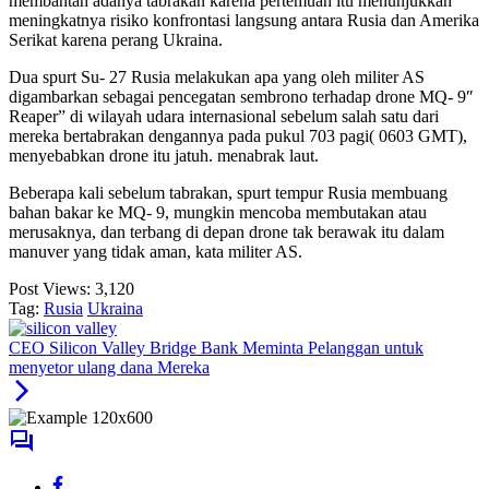
membantah adanya tabrakan karena pertemuan itu menunjukkan
meningkatnya risiko konfrontasi langsung antara Rusia dan Amerika
Serikat karena perang Ukraina.
Dua spurt Su- 27 Rusia melakukan apa yang oleh militer AS
digambarkan sebagai pencegatan sembrono terhadap drone MQ- 9″
Reaper” di wilayah udara internasional sebelum salah satu dari
mereka bertabrakan dengannya pada pukul 703 pagi( 0603 GMT),
menyebabkan drone itu jatuh. menabrak laut.
Beberapa kali sebelum tabrakan, spurt tempur Rusia membuang
bahan bakar ke MQ- 9, mungkin mencoba membutakan atau
merusaknya, dan terbang di depan drone tak berawak itu dalam
manuver yang tidak aman, kata militer AS.
Post Views:
3,120
Tag:
Rusia
Ukraina
CEO Silicon Valley Bridge Bank Meminta Pelanggan untuk
menyetor ulang dana Mereka