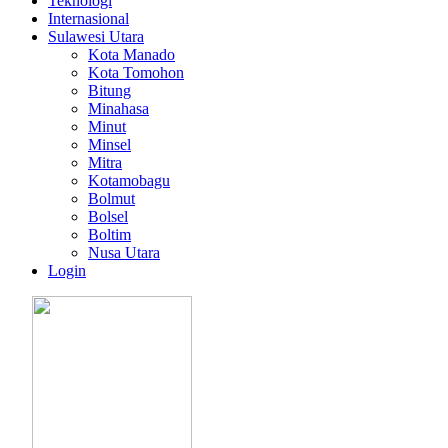
Teknologi
Internasional
Sulawesi Utara
Kota Manado
Kota Tomohon
Bitung
Minahasa
Minut
Minsel
Mitra
Kotamobagu
Bolmut
Bolsel
Boltim
Nusa Utara
Login