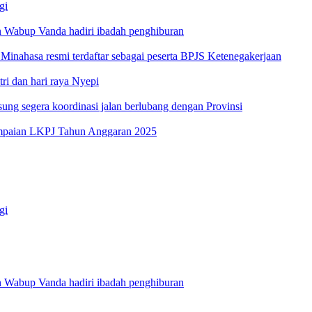
gi
 Wabup Vanda hadiri ibadah penghiburan
inahasa resmi terdaftar sebagai peserta BPJS Ketenegakerjaan
i dan hari raya Nyepi
g segera koordinasi jalan berlubang dengan Provinsi
ampaian LKPJ Tahun Anggaran 2025
gi
 Wabup Vanda hadiri ibadah penghiburan