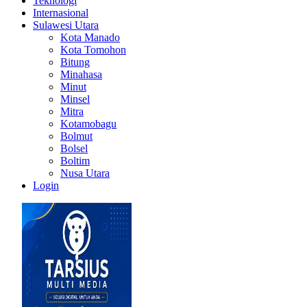
Teknologi
Internasional
Sulawesi Utara
Kota Manado
Kota Tomohon
Bitung
Minahasa
Minut
Minsel
Mitra
Kotamobagu
Bolmut
Bolsel
Boltim
Nusa Utara
Login