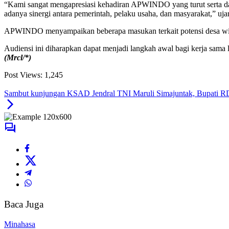
“Kami sangat mengapresiasi kehadiran APWINDO yang turut serta da
adanya sinergi antara pemerintah, pelaku usaha, dan masyarakat,” uja
APWINDO menyampaikan beberapa masukan terkait potensi desa wisat
Audiensi ini diharapkan dapat menjadi langkah awal bagi kerja sam
(Mrcl/*)
Post Views:
1,245
Sambut kunjungan KSAD Jendral TNI Maruli Simajuntak, Bupati RD 
Baca Juga
Minahasa