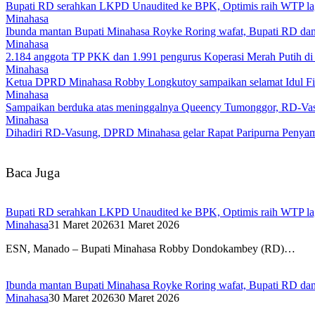
Bupati RD serahkan LKPD Unaudited ke BPK, Optimis raih WTP la
Minahasa
Ibunda mantan Bupati Minahasa Royke Roring wafat, Bupati RD dan
Minahasa
2.184 anggota TP PKK dan 1.991 pengurus Koperasi Merah Putih di M
Minahasa
Ketua DPRD Minahasa Robby Longkutoy sampaikan selamat Idul Fitr
Minahasa
Sampaikan berduka atas meninggalnya Queency Tumonggor, RD-Vasun
Minahasa
Dihadiri RD-Vasung, DPRD Minahasa gelar Rapat Paripurna Peny
Baca Juga
Bupati RD serahkan LKPD Unaudited ke BPK, Optimis raih WTP la
Minahasa
31 Maret 2026
31 Maret 2026
ESN, Manado – Bupati Minahasa Robby Dondokambey (RD)…
Ibunda mantan Bupati Minahasa Royke Roring wafat, Bupati RD dan
Minahasa
30 Maret 2026
30 Maret 2026