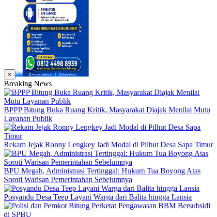
×
Breaking News
BPPP Bitung Buka Ruang Kritik, Masyarakat Diajak Menilai Mutu
Layanan Publik
Rekam Jejak Ronny Lengkey Jadi Modal di Pilhut Desa Sapa Timur
BPU Megah, Administrasi Tertinggal: Hukum Tua Boyong Atas
Soroti Warisan Pemerintahan Sebelumnya
Posyandu Desa Teep Layani Warga dari Balita hingga Lansia