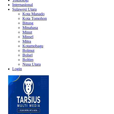
Teknologi
Internasional
Sulawesi Utara
Kota Manado
Kota Tomohon
Bitung
Minahasa
Minut
Minsel
Mitra
Kotamobagu
Bolmut
Bolsel
Boltim
Nusa Utara
Login