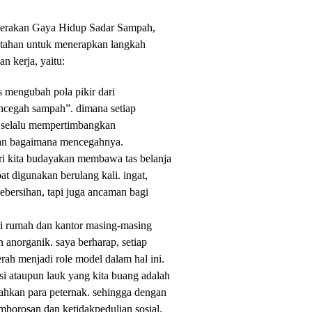
 Gerakan Gaya Hidup Sadar Sampah,
ntahan untuk menerapkan langkah
an kerja, yaitu:
 mengubah pola pikir dari
cegah sampah”. dimana setiap
a selalu mempertimbangkan
an bagaimana mencegahnya.
ari kita budayakan membawa tas belanja
t digunakan berulang kali. ingat,
ebersihan, tapi juga ancaman bagi
ri rumah dan kantor masing-masing
anorganik. saya berharap, setiap
rah menjadi role model dalam hal ini.
i ataupun lauk yang kita buang adalah
 bahkan para peternak. sehingga dengan
orosan dan ketidakpedulian sosial.