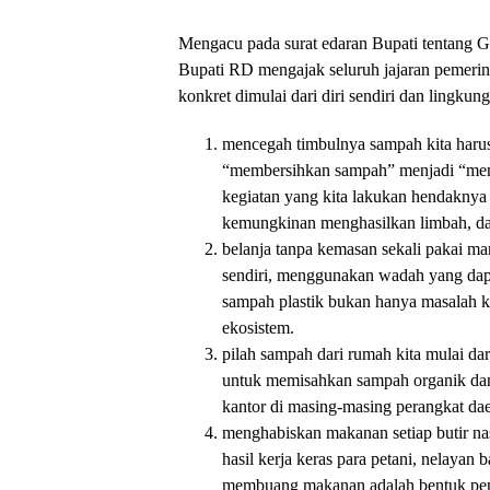
Mengacu pada surat edaran Bupati tentang
Bupati RD mengajak seluruh jajaran pemeri
konkret dimulai dari diri sendiri dan lingkung
mencegah timbulnya sampah kita harus
“membersihkan sampah” menjadi “men
kegiatan yang kita lakukan hendakny
kemungkinan menghasilkan limbah, d
belanja tanpa kemasan sekali pakai m
sendiri, menggunakan wadah yang dapa
sampah plastik bukan hanya masalah k
ekosistem.
pilah sampah dari rumah kita mulai da
untuk memisahkan sampah organik dan 
kantor di masing-masing perangkat dae
menghabiskan makanan setiap butir nas
hasil kerja keras para petani, nelayan
membuang makanan adalah bentuk pemb