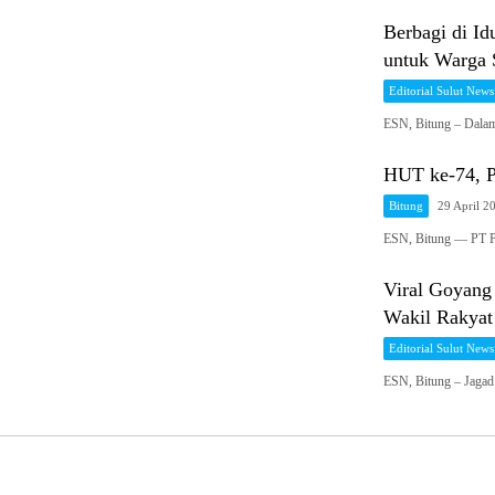
Berbagi di I
untuk Warga 
Editorial Sulut News
ESN, Bitung – Dala
HUT ke-74, P
Bitung
29 April 2
ESN, Bitung — PT Pe
Viral Goyang
Wakil Rakyat
Editorial Sulut News
ESN, Bitung – Jagad