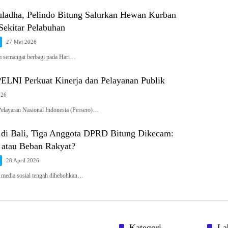
duladha, Pelindo Bitung Salurkan Hewan Kurban
Sekitar Pelabuhan
27 Mei 2026
m semangat berbagi pada Hari…
ELNI Perkuat Kinerja dan Pelayanan Publik
026
layaran Nasional Indonesia (Persero)…
 di Bali, Tiga Anggota DPRD Bitung Dikecam:
 atau Beban Rakyat?
28 April 2026
 media sosial tengah dihebohkan…
Kategori
La