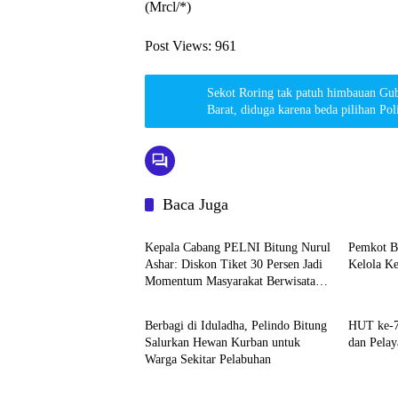
(Mrcl/*)
Post Views:
961
Sekot Roring tak patuh himbauan G
Barat, diduga karena beda pilihan Pol
Baca Juga
Bitung
Bitung
Kepala Cabang PELNI Bitung Nurul
Pemkot Bi
Ashar: Diskon Tiket 30 Persen Jadi
Kelola K
Momentum Masyarakat Berwisata
Editorial Sulut News
Bitung
Saat Libur Sekolah
Berbagi di Iduladha, Pelindo Bitung
HUT ke-7
Salurkan Hewan Kurban untuk
dan Pelay
Warga Sekitar Pelabuhan