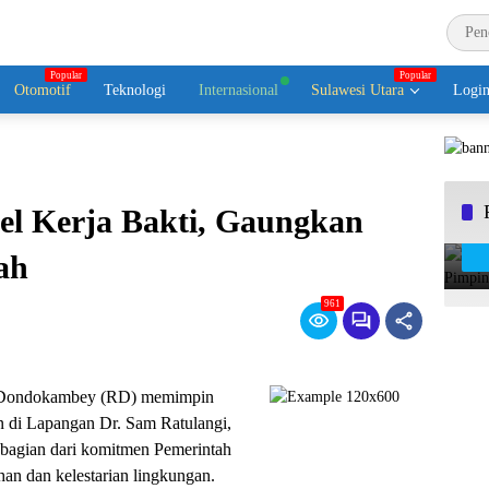
Otomotif
Teknologi
Internasional
Sulawesi Utara
Logi
el Kerja Bakti, Gaungkan
ah
961
 Dondokambey (RD) memimpin
n di Lapangan Dr. Sam Ratulangi,
 bagian dari komitmen Pemerintah
an dan kelestarian lingkungan.