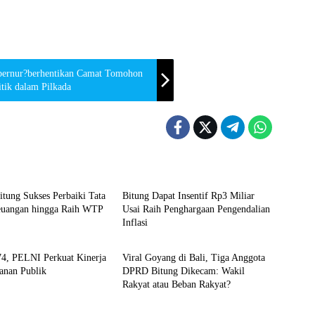
ubernur?berhentikan Camat Tomohon
itik dalam Pilkada
Bitung
tung Sukses Perbaiki Tata
Bitung Dapat Insentif Rp3 Miliar
euangan hingga Raih WTP
Usai Raih Penghargaan Pengendalian
Inflasi
Editorial Sulut News
4, PELNI Perkuat Kinerja
Viral Goyang di Bali, Tiga Anggota
anan Publik
DPRD Bitung Dikecam: Wakil
Rakyat atau Beban Rakyat?