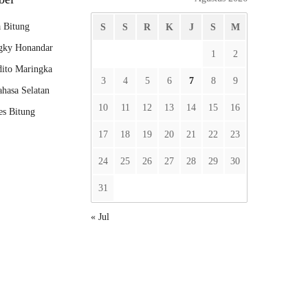
 Bitung
S
S
R
K
J
S
M
gky Honandar
1
2
ito Maringka
3
4
5
6
7
8
9
hasa Selatan
10
11
12
13
14
15
16
es Bitung
17
18
19
20
21
22
23
24
25
26
27
28
29
30
31
« Jul