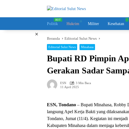
Langsung
ke
konten
Politik
Hukrim
Militer
Kesehatan
×
Beranda
Editorial Sulut News
Editorial Sulut News
Minahasa
Bupati RD Pimpin Ap
Gerakan Sadar Samp
ESN
3 Min Baca
11 April 2025
ESN, Tondano
– Bupati Minahasa, Robby
langsung Apel Kerja Bakti yang dilaksanaka
Tondano, Jumat (11/4). Kegiatan ini menjadi
Kabupaten Minahasa dalam menjaga kebersih