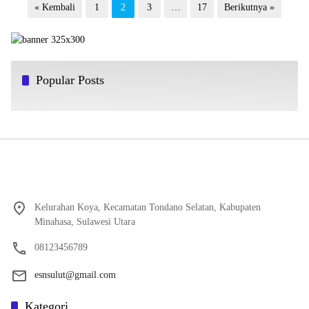
Paginasi
« Kembali
1
2
3
…
17
Berikutnya »
pos
Popular Posts
Kelurahan Koya, Kecamatan Tondano Selatan, Kabupaten
Minahasa, Sulawesi Utara
08123456789
esnsulut@gmail.com
Kategori