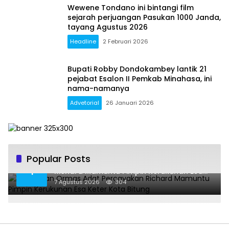
Wewene Tondano ini bintangi film
sejarah perjuangan Pasukan 1000 Janda,
tayang Agustus 2026
Headline
2 Februari 2026
Bupati Robby Dondokambey lantik 21
pejabat Esalon II Pemkab Minahasa, ini
nama-namanya
Advetorial
26 Januari 2026
Popular Posts
Gabungan Ormas Adat Percayakan
1
Richard Mamuntu Pimpin Kerukunan Esa
Keter Kota Bitung
7 Agustus 2026
304