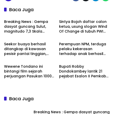
Baca Juga
Headline
Editorial Sulut News
Breaking News : Gempa
Sintya Bojoh daftar calon
dasyat guncang Sulut,
ketua, usung slogan Wind
magnitudo 7,3 Skala
Of Change di tubuh PWI
Headline
Headline
Richter
Sulut
Seekor buaya berhasil
Perempuan NPM, terduga
ditangkap di kawasan
pelaku kekerasan
pesisir pantai tinggian,
terhadap anak berhasil
Headline
Advetorial
Kombi
diamankan Resmob Polres
Minahasa
Wewene Tondano ini
Bupati Robby
bintangi film sejarah
Dondokambey lantik 21
perjuangan Pasukan 1000
pejabat Esalon II Pemkab
Janda, tayang Agustus
Minahasa, ini nama-
2026
namanya
Baca Juga
Breaking News : Gempa dasyat guncang