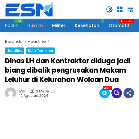
Langsung
ke
konten
Politik
Hukrim
Militer
Kesehatan
Otomotif
Beranda
Headline
Headline
Kota Tomohon
Dinas LH dan Kontraktor diduga jadi
biang dibalik pengrusakan Makam
Leluhur di Kelurahan Woloan Dua
4627
ESN
2 Min Baca
12 Agustus 2024