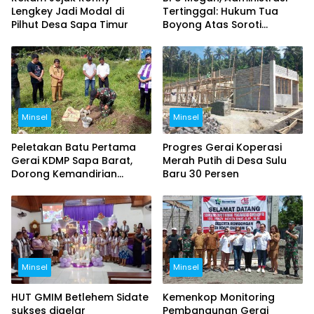
Lengkey Jadi Modal di
Tertinggal: Hukum Tua
Pilhut Desa Sapa Timur
Boyong Atas Soroti
Warisan Pemerintahan
Sebelumnya
Minsel
Minsel
Peletakan Batu Pertama
Progres Gerai Koperasi
Gerai KDMP Sapa Barat,
Merah Putih di Desa Sulu
Dorong Kemandirian
Baru 30 Persen
Ekonomi Desa
Minsel
Minsel
HUT GMIM Betlehem Sidate
Kemenkop Monitoring
sukses digelar
Pembangunan Gerai