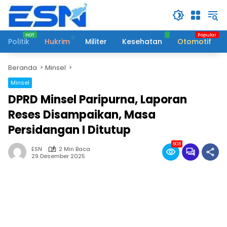
Langsung
ke
konten
Politik
Hukrim
Militer
Kesehatan
Otomotif
Beranda
Minsel
Minsel
DPRD Minsel Paripurna, Laporan
Reses Disampaikan, Masa
Persidangan I Ditutup
808
ESN
2 Min Baca
29 Desember 2025