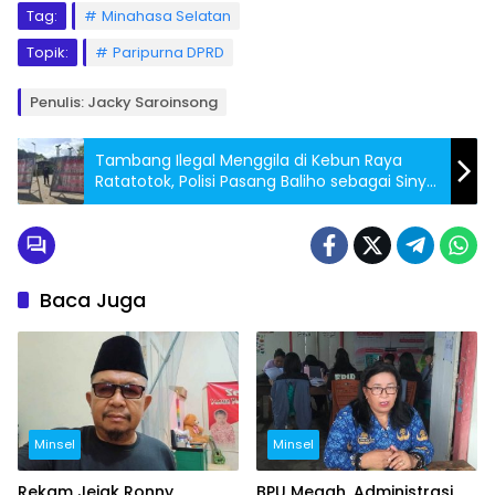
Tag:
Minahasa Selatan
Topik:
Paripurna DPRD
Penulis: Jacky Saroinsong
Tambang Ilegal Menggila di Kebun Raya
Ratatotok, Polisi Pasang Baliho sebagai Sinyal
Peringatan
Baca Juga
Minsel
Minsel
Rekam Jejak Ronny
BPU Megah, Administrasi