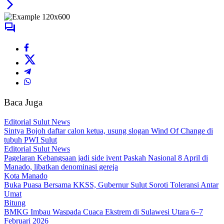
Baca Juga
Editorial Sulut News
Sintya Bojoh daftar calon ketua, usung slogan Wind Of Change di
tubuh PWI Sulut
Editorial Sulut News
Pagelaran Kebangsaan jadi side ivent Paskah Nasional 8 April di
Manado, libatkan denominasi gereja
Kota Manado
Buka Puasa Bersama KKSS, Gubernur Sulut Soroti Toleransi Antar
Umat
Bitung
BMKG Imbau Waspada Cuaca Ekstrem di Sulawesi Utara 6–7
Februari 2026