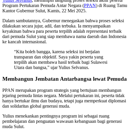
Yulius Selvanus
, memimpin langsung proses seleksi akhir peserta
Program Pertukaran Pemuda Antar Negara (
PPAN
) di Ruang Tamu
Kantor Gubernur Sulut, Kamis, 22 Mei 2025.
Dalam sambutannya, Gubernur menegaskan bahwa proses seleksi
dilakukan secara jujur, adil, dan terbuka. Ia menyampaikan
keyakinan bahwa para peserta terpilih adalah representasi terbaik
dari pemuda Sulut yang siap membawa nama daerah dan Indonesia
ke kancah internasional.
“Kita boleh bangga, karena seleksi ini berjalan
transparan dan objektif. Saya yakin peserta yang
terpilih akan membawa hasil terbaik bagi Sulawesi
Utara dan bangsa,” ujar Yulius Selvanus.
Membangun Jembatan Antarbangsa lewat Pemuda
PPAN merupakan program strategis yang bertujuan membangun
jejaring pemuda lintas negara. Melalui pertukaran ini, peserta tidak
hanya bertukar ilmu dan budaya, tetapi juga memperkuat diplomasi
dan solidaritas global generasi muda.
Yulius menekankan pentingnya program ini sebagai ruang
pembelajaran dan penguatan wawasan kebangsaan bagi generasi
muda Sulut.