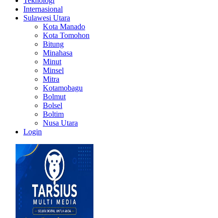
Teknologi
Internasional
Sulawesi Utara
Kota Manado
Kota Tomohon
Bitung
Minahasa
Minut
Minsel
Mitra
Kotamobagu
Bolmut
Bolsel
Boltim
Nusa Utara
Login