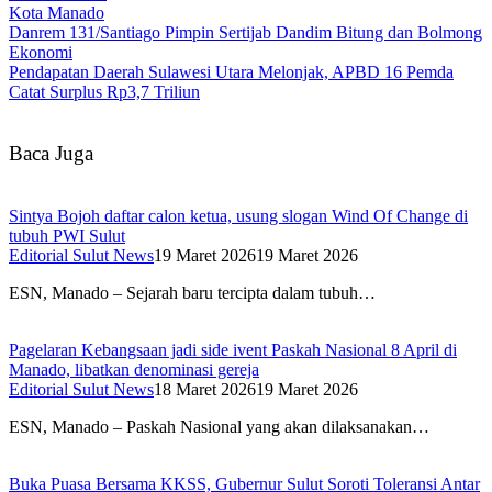
Kota Manado
Danrem 131/Santiago Pimpin Sertijab Dandim Bitung dan Bolmong
Ekonomi
Pendapatan Daerah Sulawesi Utara Melonjak, APBD 16 Pemda
Catat Surplus Rp3,7 Triliun
Baca Juga
Sintya Bojoh daftar calon ketua, usung slogan Wind Of Change di
tubuh PWI Sulut
Editorial Sulut News
19 Maret 2026
19 Maret 2026
ESN, Manado – Sejarah baru tercipta dalam tubuh…
Pagelaran Kebangsaan jadi side ivent Paskah Nasional 8 April di
Manado, libatkan denominasi gereja
Editorial Sulut News
18 Maret 2026
19 Maret 2026
ESN, Manado – Paskah Nasional yang akan dilaksanakan…
Buka Puasa Bersama KKSS, Gubernur Sulut Soroti Toleransi Antar