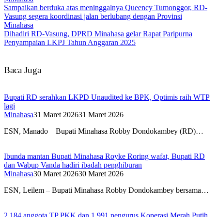
Sampaikan berduka atas meninggalnya Queency Tumonggor, RD-
Vasung segera koordinasi jalan berlubang dengan Provinsi
Minahasa
Dihadiri RD-Vasung, DPRD Minahasa gelar Rapat Paripurna
Penyampaian LKPJ Tahun Anggaran 2025
Baca Juga
Bupati RD serahkan LKPD Unaudited ke BPK, Optimis raih WTP
lagi
Minahasa
31 Maret 2026
31 Maret 2026
ESN, Manado – Bupati Minahasa Robby Dondokambey (RD)…
Ibunda mantan Bupati Minahasa Royke Roring wafat, Bupati RD
dan Wabup Vanda hadiri ibadah penghiburan
Minahasa
30 Maret 2026
30 Maret 2026
ESN, Leilem – Bupati Minahasa Robby Dondokambey bersama…
2.184 anggota TP PKK dan 1.991 pengurus Koperasi Merah Putih