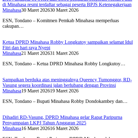
di Minahasa resmi terdaftar sebagai peserta BPJS Ketenegakerjaan
Minahasa
30 Maret 2026
30 Maret 2026
ESN, Tondano – Komitmen Pemkab Minahasa memperluas
cakupan…
Ketua DPRD Minahasa Robby Longkutoy sampaikan selamat Idul
Fitri dan hari raya Nyepi
Minahasa
21 Maret 2026
31 Maret 2026
ESN, Tondano – Ketua DPRD Minahasa Robby Longkutoy…
Sampaikan berduka atas meninggalnya Queency Tumonggor, RD-
Vasung segera koordinasi jalan berlubang dengan Provinsi
Minahasa
19 Maret 2026
19 Maret 2026
ESN, Tondano – Bupati Minahasa Robby Dondokambey dan…
Dihadiri RD-Vasung, DPRD Minahasa gelar Rapat Paripurna
Penyampaian LKPJ Tahun Anggaran 2025
Minahasa
16 Maret 2026
16 Maret 2026