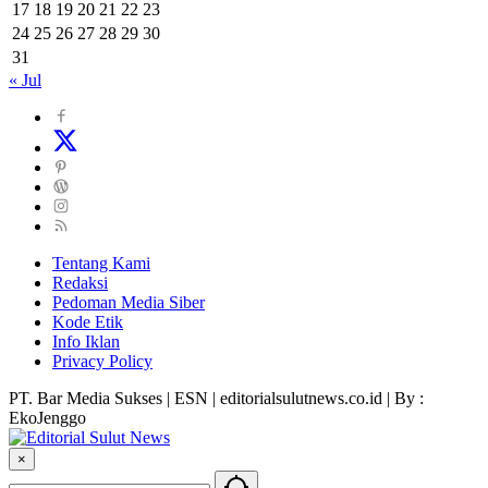
17
18
19
20
21
22
23
24
25
26
27
28
29
30
31
« Jul
Tentang Kami
Redaksi
Pedoman Media Siber
Kode Etik
Info Iklan
Privacy Policy
PT. Bar Media Sukses | ESN | editorialsulutnews.co.id | By :
EkoJenggo
×