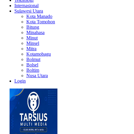
Teknologi
Internasional
Sulawesi Utara
Kota Manado
Kota Tomohon
Bitung
Minahasa
Minut
Minsel
Mitra
Kotamobagu
Bolmut
Bolsel
Boltim
Nusa Utara
Login