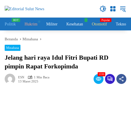
Langsung
ke
konten
Politik
Hukrim
Militer
Kesehatan
Otomotif
Teknolog
Beranda
Minahasa
Minahasa
Jelang hari raya Idul Fitri Bupati RD
pimpin Rapat Forkopimda
1330
ESN
1 Min Baca
13 Maret 2025