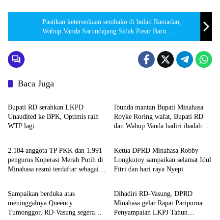
Pastikan ketersediaan sembako di bulan Ramadan,
Wabup Vanda Sarundajang Sidak Pasar Baru
Langowan
Baca Juga
Minahasa
Minahasa
Bupati RD serahkan LKPD
Ibunda mantan Bupati Minahasa
Unaudited ke BPK, Optimis raih
Royke Roring wafat, Bupati RD
WTP lagi
dan Wabup Vanda hadiri ibadah
Minahasa
Minahasa
penghiburan
2.184 anggota TP PKK dan 1.991
Ketua DPRD Minahasa Robby
pengurus Koperasi Merah Putih di
Longkutoy sampaikan selamat Idul
Minahasa resmi terdaftar sebagai
Fitri dan hari raya Nyepi
Minahasa
Minahasa
peserta BPJS Ketenegakerjaan
Sampaikan berduka atas
Dihadiri RD-Vasung, DPRD
meninggalnya Queency
Minahasa gelar Rapat Paripurna
Tumonggor, RD-Vasung segera
Penyampaian LKPJ Tahun