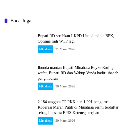
koordinasi jalan berlubang dengan
Anggaran 2025
Provinsi
Baca Juga
Bupati RD serahkan LKPD Unaudited ke BPK,
Optimis raih WTP lagi
Minahasa
31 Maret 2026
Ibunda mantan Bupati Minahasa Royke Roring
wafat, Bupati RD dan Wabup Vanda hadiri ibadah
penghiburan
Minahasa
30 Maret 2026
2.184 anggota TP PKK dan 1.991 pengurus
Koperasi Merah Putih di Minahasa resmi terdaftar
sebagai peserta BPJS Ketenegakerjaan
Minahasa
30 Maret 2026