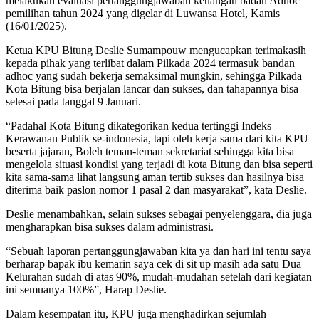
melakukan evaluasi pertanggungjawaban keuangan badan Adhoc
pemilihan tahun 2024 yang digelar di Luwansa Hotel, Kamis
(16/01/2025).
Ketua KPU Bitung Deslie Sumampouw mengucapkan terimakasih
kepada pihak yang terlibat dalam Pilkada 2024 termasuk bandan
adhoc yang sudah bekerja semaksimal mungkin, sehingga Pilkada
Kota Bitung bisa berjalan lancar dan sukses, dan tahapannya bisa
selesai pada tanggal 9 Januari.
“Padahal Kota Bitung dikategorikan kedua tertinggi Indeks
Kerawanan Publik se-indonesia, tapi oleh kerja sama dari kita KPU
beserta jajaran, Boleh teman-teman sekretariat sehingga kita bisa
mengelola situasi kondisi yang terjadi di kota Bitung dan bisa seperti
kita sama-sama lihat langsung aman tertib sukses dan hasilnya bisa
diterima baik paslon nomor 1 pasal 2 dan masyarakat”, kata Deslie.
Deslie menambahkan, selain sukses sebagai penyelenggara, dia juga
mengharapkan bisa sukses dalam administrasi.
“Sebuah laporan pertanggungjawaban kita ya dan hari ini tentu saya
berharap bapak ibu kemarin saya cek di sit up masih ada satu Dua
Kelurahan sudah di atas 90%, mudah-mudahan setelah dari kegiatan
ini semuanya 100%”, Harap Deslie.
Dalam kesempatan itu, KPU juga menghadirkan sejumlah