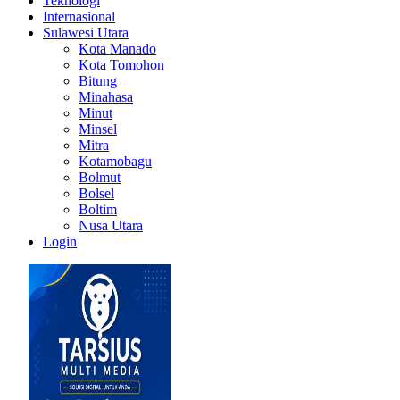
Teknologi
Internasional
Sulawesi Utara
Kota Manado
Kota Tomohon
Bitung
Minahasa
Minut
Minsel
Mitra
Kotamobagu
Bolmut
Bolsel
Boltim
Nusa Utara
Login