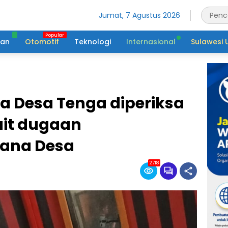
Jumat, 7 Agustus 2026
tan
Otomotif
Teknologi
Internasional
Sulawesi 
 Desa Tenga diperiksa
kait dugaan
ana Desa
2718