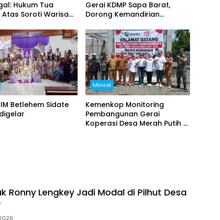
gal: Hukum Tua
Gerai KDMP Sapa Barat,
Atas Soroti Warisan
Dorong Kemandirian
ntahan Sebelumnya
Ekonomi Desa
Minsel
IM Betlehem Sidate
Kemenkop Monitoring
digelar
Pembangunan Gerai
Koperasi Desa Merah Putih di
Ongkaw II
k Ronny Lengkey Jadi Modal di Pilhut Desa
r
 2026