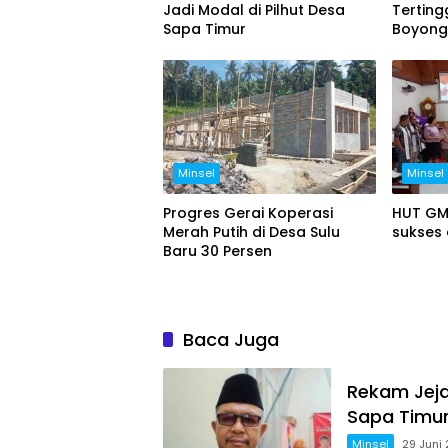
Jadi Modal di Pilhut Desa
Terting
Sapa Timur
Boyong 
Pemeri
Minsel
Minsel
Progres Gerai Koperasi
HUT GM
Merah Putih di Desa Sulu
sukses 
Baru 30 Persen
Baca Juga
Rekam Jeja
Sapa Timu
Minsel
29 Juni