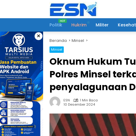
Langsung
ke
konten
Politik
Hukrim
Militer
Keseha
×
Beranda
Minsel
Minsel
Oknum Hukum Tua
Polres Minsel ter
penyalagunaan D
ESN
1 Min Baca
10 Desember 2024