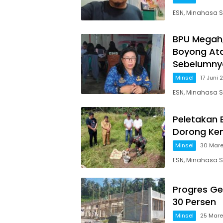
ESN, Minahasa S
BPU Megah,
Boyong Ata
Sebelumny
Minsel
17 Juni 
ESN, Minahasa 
Peletakan 
Dorong Ke
Minsel
30 Mare
ESN, Minahasa 
Progres Ge
30 Persen
Minsel
25 Mare