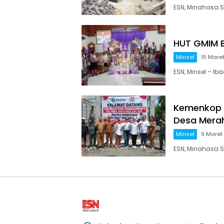
ESN, Minahasa 
HUT GMIM B
Minsel
15 Mare
ESN, Minsel – I
Kemenkop 
Desa Merah
Minsel
9 Maret
ESN, Minahasa S