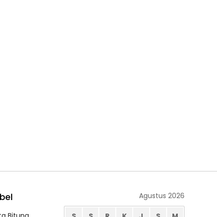
bel
Agustus 2026
ta Bitung
S
S
R
K
J
S
M