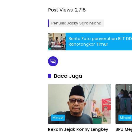
Post Views:
2,718
Penulis: Jacky Saroinsong
Berita Foto penyerahan BLT DD
Ranotongkor Timur
Baca Juga
Minsel
Minsel
Rekam Jejak Ronny Lengkey
BPU Meg