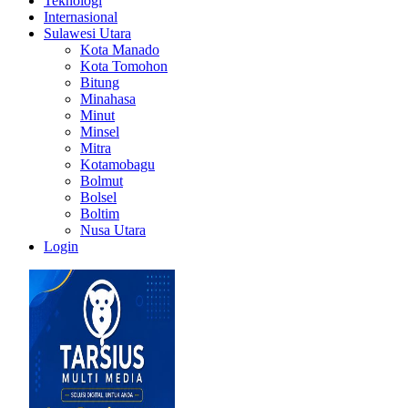
Teknologi
Internasional
Sulawesi Utara
Kota Manado
Kota Tomohon
Bitung
Minahasa
Minut
Minsel
Mitra
Kotamobagu
Bolmut
Bolsel
Boltim
Nusa Utara
Login