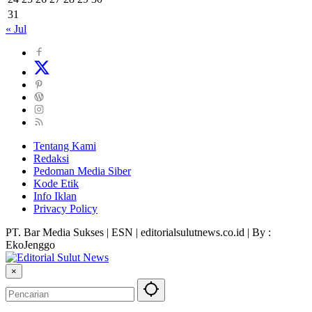
31
« Jul
Tentang Kami
Redaksi
Pedoman Media Siber
Kode Etik
Info Iklan
Privacy Policy
PT. Bar Media Sukses | ESN | editorialsulutnews.co.id | By :
EkoJenggo
×