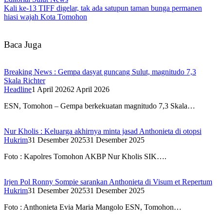
Kali ke-13 TIFF digelar, tak ada satupun taman bunga permanen
hiasi wajah Kota Tomohon
Baca Juga
Breaking News : Gempa dasyat guncang Sulut, magnitudo 7,3
Skala Richter
Headline
1 April 2026
2 April 2026
ESN, Tomohon – Gempa berkekuatan magnitudo 7,3 Skala…
Nur Kholis : Keluarga akhirnya minta jasad Anthonieta di otopsi
Hukrim
31 Desember 2025
31 Desember 2025
Foto : Kapolres Tomohon AKBP Nur Kholis SIK….
Irjen Pol Ronny Sompie sarankan Anthonieta di Visum et Repertum
Hukrim
31 Desember 2025
31 Desember 2025
Foto : Anthonieta Evia Maria Mangolo ESN, Tomohon…