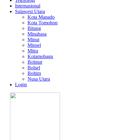
Teknologi
Internasional
Sulawesi Utara
Kota Manado
Kota Tomohon
Bitung
Minahasa
Minut
Minsel
Mitra
Kotamobagu
Bolmut
Bolsel
Boltim
Nusa Utara
Login