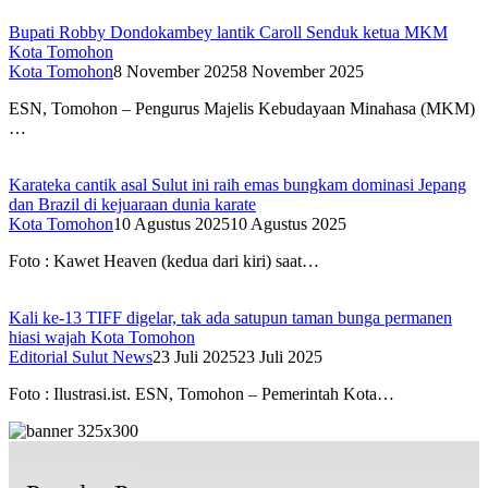
Bupati Robby Dondokambey lantik Caroll Senduk ketua MKM
Kota Tomohon
Kota Tomohon
8 November 2025
8 November 2025
ESN, Tomohon – Pengurus Majelis Kebudayaan Minahasa (MKM)
…
Karateka cantik asal Sulut ini raih emas bungkam dominasi Jepang
dan Brazil di kejuaraan dunia karate
Kota Tomohon
10 Agustus 2025
10 Agustus 2025
Foto : Kawet Heaven (kedua dari kiri) saat…
Kali ke-13 TIFF digelar, tak ada satupun taman bunga permanen
hiasi wajah Kota Tomohon
Editorial Sulut News
23 Juli 2025
23 Juli 2025
Foto : Ilustrasi.ist. ESN, Tomohon – Pemerintah Kota…