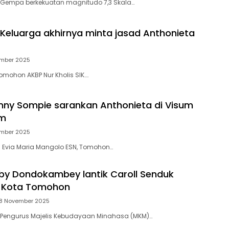
 Gempa berkekuatan magnitudo 7,3 Skala…
: Keluarga akhirnya minta jasad Anthonieta
ember 2025
Tomohon AKBP Nur Kholis SIK….
Ronny Sompie sarankan Anthonieta di Visum
um
ember 2025
ta Evia Maria Mangolo ESN, Tomohon…
by Dondokambey lantik Caroll Senduk
 Kota Tomohon
8 November 2025
 Pengurus Majelis Kebudayaan Minahasa (MKM)…