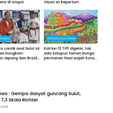
eta di otopsi
Visum et Repertum
omohon
Editorial Sulut News
a cantik asal Sulut ini
Kali ke-13 TIFF digelar, tak
mas bungkam
ada satupun taman bunga
i Jepang dan Brazil
permanen hiasi wajah Kota
araan dunia karate
Tomohon
ews : Gempa dasyat guncang Sulut,
7,3 Skala Richter
l 2026