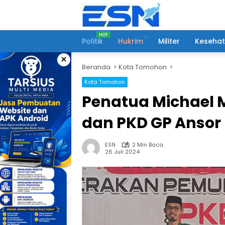
Langsung
ke
konten
Politik
Hukrim
Militer
Keseha
×
Beranda
Kota Tomohon
Kota Tomohon
Penatua Michael Ma
dan PKD GP Anso
ESN
2 Min Baca
26 Juli 2024