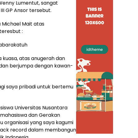
Wenny Lumentut, sangat
II GP Ansor tersebut.
 Michael Mait atas
eresbut :
abarakatuh
a kuasa, atas anugerah dan
 dan berjumpa dengan kawan-
gi saya pribadi untuk bertemu
siswa Universitas Nusantara
n mahasiswa dan Gerakan
 organisasi yang saya kagumi
 track record dalam membangun
k Indonesia.