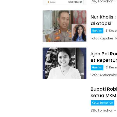
ESN, Tomohon –
Nur Kholis 
di otopsi
Hukrim
31 Des
Foto : Kapolres 
Irjen Pol 
et Repert
Hukrim
31 Des
Foto : Anthonie
Bupati Rob
ketua MKM
Kota Tomohon
ESN, Tomohon –