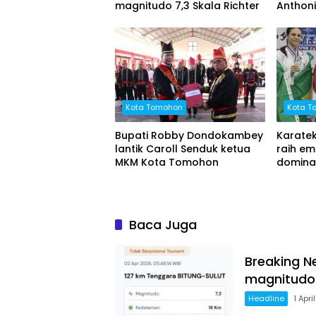
magnitudo 7,3 Skala Richter
Anthoni
Kota Tomohon
Kota T
Bupati Robby Dondokambey
Karatek
lantik Caroll Senduk ketua
raih e
MKM Kota Tomohon
dominas
di keju
Baca Juga
Breaking N
magnitudo 
Headline
1 Apri