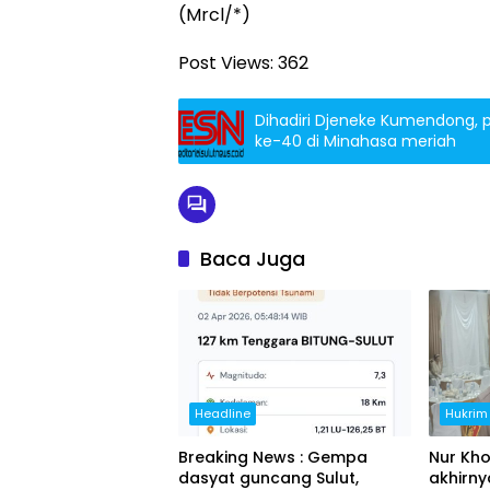
(Mrcl/*)
Post Views:
362
Dihadiri Djeneke Kumendong, p
ke-40 di Minahasa meriah
Baca Juga
Headline
Hukrim
Breaking News : Gempa
Nur Kho
dasyat guncang Sulut,
akhirny