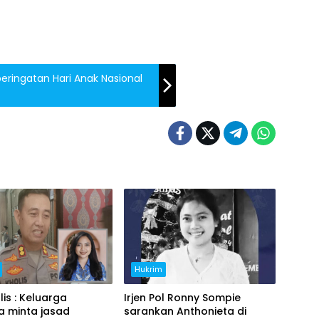
eringatan Hari Anak Nasional
Hukrim
lis : Keluarga
Irjen Pol Ronny Sompie
a minta jasad
sarankan Anthonieta di