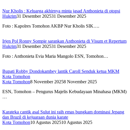
Nur Kholis : Keluarga akhirnya minta jasad Anthonieta di otopsi
Hukrim
31 Desember 2025
31 Desember 2025
Foto : Kapolres Tomohon AKBP Nur Kholis SIK….
Irjen Pol Ronny Sompie sarankan Anthonieta di Visum et Repertum
Hukrim
31 Desember 2025
31 Desember 2025
Foto : Anthonieta Evia Maria Mangolo ESN, Tomohon…
Bupati Robby Dondokambey lantik Caroll Senduk ketua MKM
Kota Tomohon
Kota Tomohon
8 November 2025
8 November 2025
ESN, Tomohon – Pengurus Majelis Kebudayaan Minahasa (MKM)
…
Karateka cantik asal Sulut ini raih emas bungkam dominasi Jepang
dan Brazil di kejuaraan dunia karate
Kota Tomohon
10 Agustus 2025
10 Agustus 2025