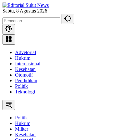
Langsung
ke
Sabtu, 8 Agustus 2026
konten
Advetorial
Hukrim
Internasional
Kesehatan
Otomotif
Pendidikan
Politik
Teknologi
Politik
Hukrim
Militer
Kesehatan