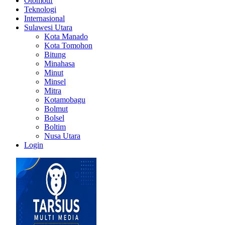
Otomotif
Teknologi
Internasional
Sulawesi Utara
Kota Manado
Kota Tomohon
Bitung
Minahasa
Minut
Minsel
Mitra
Kotamobagu
Bolmut
Bolsel
Boltim
Nusa Utara
Login