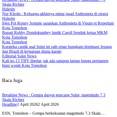
Skala Richter
Hukrim
Nur Kholis : Keluarga akhirnya minta jasad Anthonieta di otopsi
Hukrim
Irjen Pol Ronny Sompie sarankan Anthonieta di Visum et Repertum
Kota Tomohon
Bupati Robby Dondokambey lantik Caroll Senduk ketua MKM
Kota Tomohon
Kota Tomohon
Karateka cantik asal Sulut ini raih emas bungkam dominasi Jepang
dan Brazil di kejuaraan dunia karate
Editorial Sulut News
Kali ke-13 TIFF digelar, tak ada satupun taman bunga permanen
hiasi wajah Kota Tomohon
Baca Juga
Breaking News : Gempa dasyat guncang Sulut, magnitudo 7,3
Skala Richter
Headline
1 April 2026
2 April 2026
ESN, Tomohon – Gempa berkekuatan magnitudo 7,3 Skala…