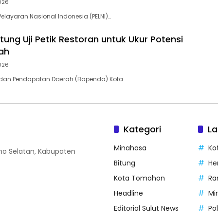
026
 Pelayaran Nasional Indonesia (PELNI)…
ung Uji Petik Restoran untuk Ukur Potensi
ah
026
Badan Pendapatan Daerah (Bapenda) Kota…
Kategori
La
Minahasa
Ko
o Selatan, Kabupaten
Bitung
He
Kota Tomohon
Ra
Headline
Mi
Editorial Sulut News
Po