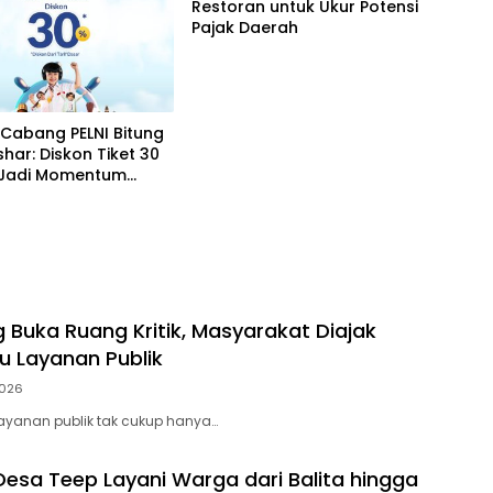
Restoran untuk Ukur Potensi
Pajak Daerah
Cabang PELNI Bitung
shar: Diskon Tiket 30
 Jadi Momentum
akat Berwisata Saat
ekolah
g Buka Ruang Kritik, Masyarakat Diajak
tu Layanan Publik
2026
elayanan publik tak cukup hanya…
esa Teep Layani Warga dari Balita hingga