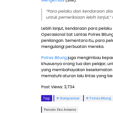
Mengemudi
(SIM).
“Para pelaku dan kendaraan di
untuk pemeriksaan lebih lanjut,”
Lebih lanjut, kendaraan para pelak
Operasional Sat Lantas Polres Bitung 
penilangan. Sementara itu, para pel
mengulangi perbuatan mereka.
Polres Bitung
juga mengimbau kepad
khususnya orang tua dan pelajar, un
yang membahayakan keselamatan di 
mematuhi aturan lalu lintas yang be
Post Views:
3,734
Tag:
BalapanLiar
Polres Bitung
Penulis: Eko Arisena