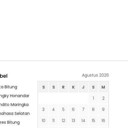
bel
Agustus 2026
ta Bitung
S
S
R
K
J
S
M
ngky Honandar
1
2
ndito Maringka
3
4
5
6
7
8
9
nahasa Selatan
10
11
12
13
14
15
16
lres Bitung