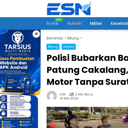
Langsung
ke
konten
Politik
Hukrim
Militer
Keseha
×
Beranda
Bitung
Bitung
Hukrim
Polisi Bubarkan B
Patung Cakalang,
Motor Tanpa Sura
ESN
2 Min Baca
18 Mei 2025