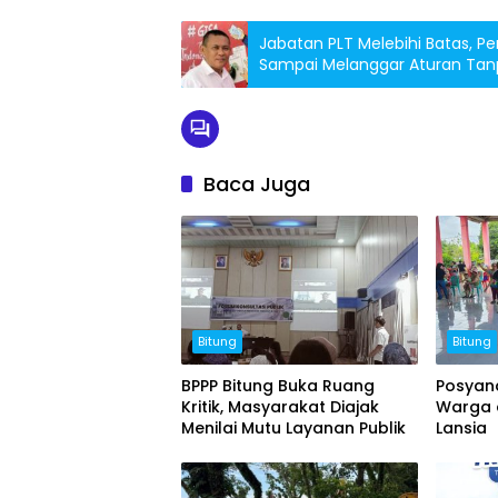
Jabatan PLT Melebihi Batas, Pe
Sampai Melanggar Aturan Tanp
Baca Juga
Bitung
Bitung
BPPP Bitung Buka Ruang
Posyan
Kritik, Masyarakat Diajak
Warga d
Menilai Mutu Layanan Publik
Lansia