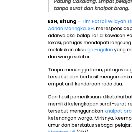
Patung Cakalang. Empat pelaj
tanpa surat dan knalpot brong.
ESN, Bitung
–
Tim Patroli Wilayah T
Adrian Maringka, SH
, merespons cep
adanya aksi balap liar di kawasan Pa
lokasi, petugas mendapati langsu
melakukan aksi
ugal-ugalan
yang m
dan warga sekitar.
Tanpa menunggu lama, petugas se
tersebut dan berhasil mengamank
empat unit kendaraan roda dua.
Dari hasil pemeriksaan, diketahui b
memiliki kelengkapan surat-surat re
tersebut menggunakan
knalpot br
ketenangan warga. Mirisnya, keem
umur dan berstatus sebagai pelajar,