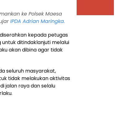
amankan ke Polsek Maesa
 ujar
IPDA Adrian Maringka.
u diserahkan kepada petugas
untuk ditindaklanjuti melalui
aku akan dibina agar tidak
a seluruh masyarakat,
tuk tidak melakukan aktivitas
jalan raya dan selalu
rlaku.