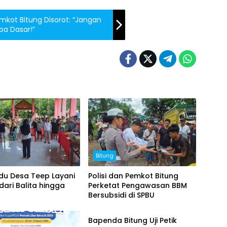
mkot Bitung Disorot: “Jangan
a Dasar!”
Bitung
du Desa Teep Layani
Polisi dan Pemkot Bitung
ari Balita hingga
Perketat Pengawasan BBM
Bersubsidi di SPBU
Bitung
Bapenda Bitung Uji Petik