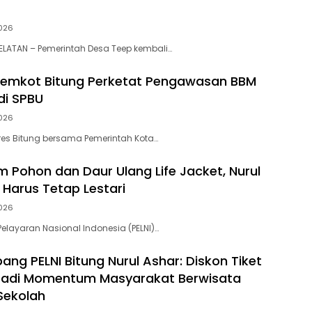
2026
ELATAN – Pemerintah Desa Teep kembali…
 Pemkot Bitung Perketat Pengawasan BBM
di SPBU
2026
lres Bitung bersama Pemerintah Kota…
m Pohon dan Daur Ulang Life Jacket, Nurul
 Harus Tetap Lestari
2026
 Pelayaran Nasional Indonesia (PELNI)…
ng PELNI Bitung Nurul Ashar: Diskon Tiket
 Jadi Momentum Masyarakat Berwisata
 Sekolah