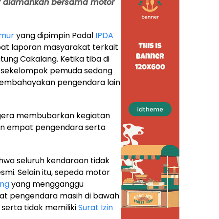
ar diamankan bersama motor
imur
yang dipimpin Padal
IPDA
at laporan masyarakat terkait
tung Cakalang. Ketika tiba di
ng sekelompok pemuda sedang
embahayakan pengendara lain
gera membubarkan kegiatan
an empat pengendara serta
ahwa seluruh kendaraan tidak
smi. Selain itu, sepeda motor
ong
yang mengganggu
pat pengendara masih di bawah
 serta tidak memiliki
Surat Izin