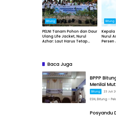
Bitung
Bitung
PELNI Tanam Pohon dan Daur
Kepala 
Ulang Life Jacket, Nurul
Nurul A
Azhar: Laut Harus Tetap
Persen
Lestari
Masyar
Libur S
Baca Juga
BPPP Bitun
Menilai Mu
Bitung
23 Juli 
ESN, Bitung – P
Posyandu D