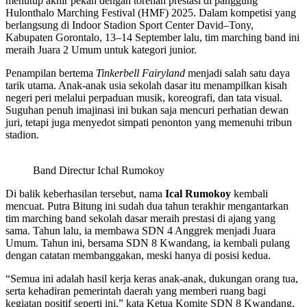
menutup akhir pekan dengan torehan prestasi di panggung
Hulonthalo Marching Festival (HMF) 2025. Dalam kompetisi yang
berlangsung di Indoor Stadion Sport Center David–Tony,
Kabupaten Gorontalo, 13–14 September lalu, tim marching band ini
meraih Juara 2 Umum untuk kategori junior.
Penampilan bertema
Tinkerbell Fairyland
menjadi salah satu daya
tarik utama. Anak-anak usia sekolah dasar itu menampilkan kisah
negeri peri melalui perpaduan musik, koreografi, dan tata visual.
Suguhan penuh imajinasi ini bukan saja mencuri perhatian dewan
juri, tetapi juga menyedot simpati penonton yang memenuhi tribun
stadion.
Band Directur Ichal Rumokoy
Di balik keberhasilan tersebut, nama
Ical Rumokoy
kembali
mencuat. Putra Bitung ini sudah dua tahun terakhir mengantarkan
tim marching band sekolah dasar meraih prestasi di ajang yang
sama. Tahun lalu, ia membawa SDN 4 Anggrek menjadi Juara
Umum. Tahun ini, bersama SDN 8 Kwandang, ia kembali pulang
dengan catatan membanggakan, meski hanya di posisi kedua.
“Semua ini adalah hasil kerja keras anak-anak, dukungan orang tua,
serta kehadiran pemerintah daerah yang memberi ruang bagi
kegiatan positif seperti ini,” kata Ketua Komite SDN 8 Kwandang,