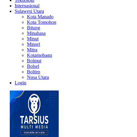
Teknologi
Internasional
Sulawesi Utara
Kota Manado
Kota Tomohon
Bitung
Minahasa
Minut
Minsel
Mitra
Kotamobagu
Bolmut
Bolsel
Boltim
Nusa Utara
Login