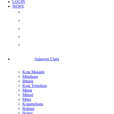
LOGIN
NEWS
Berita
Kesehatan
Otomotif
Internasional
Teknologi
Sulawesi Utara
Kota Manado
Minahasa
Bitung
Kota Tomohon
Minut
Minsel
Mitra
Kotamobagu
Bolmut
Bolsel