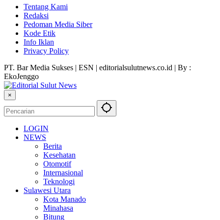
Tentang Kami
Redaksi
Pedoman Media Siber
Kode Etik
Info Iklan
Privacy Policy
PT. Bar Media Sukses | ESN | editorialsulutnews.co.id | By :
EkoJenggo
×
LOGIN
NEWS
Berita
Kesehatan
Otomotif
Internasional
Teknologi
Sulawesi Utara
Kota Manado
Minahasa
Bitung