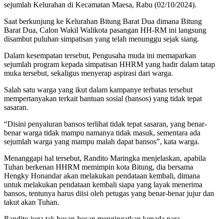
sejumlah Kelurahan di Kecamatan Maesa, Rabu (02/10/2024).
Saat berkunjung ke Kelurahan Bitung Barat Dua dimana Bitung
Barat Dua, Calon Wakil Walikota pasangan HH-RM ini langsung
disambut puluhan simpatisan yang telah menunggu sejak siang.
Dalam kesempatan tersebut, Pengusaha muda ini memaparkan
sejumlah program kepada simpatisan HHRM yang hadir dalam tatap
muka tersebut, sekaligus menyerap aspirasi dari warga.
Salah satu warga yang ikut dalam kampanye terbatas tersebut
mempertanyakan terkait bantuan sosial (bansos) yang tidak tepat
sasaran.
“Disini penyaluran bansos terlihat tidak tepat sasaran, yang benar-
benar warga tidak mampu namanya tidak masuk, sementara ada
sejumlah warga yang mampu malah dapat bansos”, kata warga.
Menanggapi hal tersebut, Randito Maringka menjelaskan, apabila
Tuhan berkenan HHRM memimpin kota Bitung, dia bersama
Hengky Honandar akan melakukan pendataan kembali, dimana
untuk melakukan pendataan kembali siapa yang layak menerima
bansos, tentunya harus diisi oleh petugas yang benar-benar jujur dan
takut akan Tuhan.
Randito juga tak bosan-bosan mengingatkan kepada para