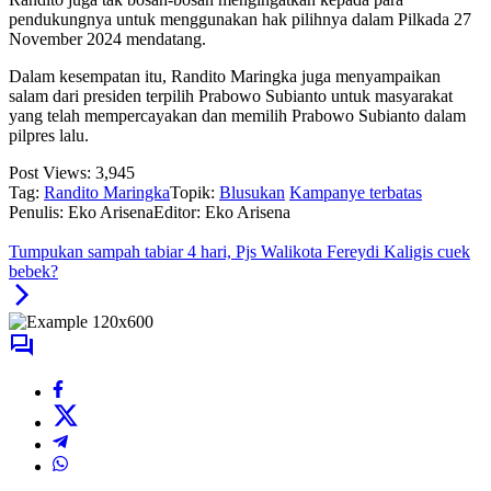
pendukungnya untuk menggunakan hak pilihnya dalam Pilkada 27
November 2024 mendatang.
Dalam kesempatan itu, Randito Maringka juga menyampaikan
salam dari presiden terpilih Prabowo Subianto untuk masyarakat
yang telah mempercayakan dan memilih Prabowo Subianto dalam
pilpres lalu.
Post Views:
3,945
Tag:
Randito Maringka
Topik:
Blusukan
Kampanye terbatas
Penulis: Eko Arisena
Editor: Eko Arisena
Tumpukan sampah tabiar 4 hari, Pjs Walikota Fereydi Kaligis cuek
bebek?