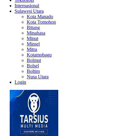
Teknologi
Internasional
Sulawesi Utara
Kota Manado
Kota Tomohon
Bitung
Minahasa
Minut
Minsel
Mitra
Kotamobagu
Bolmut
Bolsel
Boltim
Nusa Utara
Login