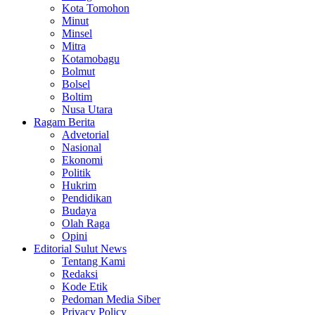
Kota Tomohon
Minut
Minsel
Mitra
Kotamobagu
Bolmut
Bolsel
Boltim
Nusa Utara
Ragam Berita
Advetorial
Nasional
Ekonomi
Politik
Hukrim
Pendidikan
Budaya
Olah Raga
Opini
Editorial Sulut News
Tentang Kami
Redaksi
Kode Etik
Pedoman Media Siber
Privacy Policy