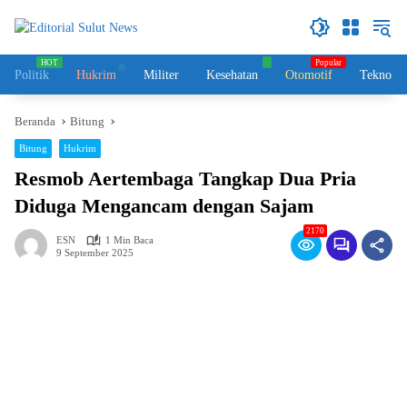
Langsung
ke
konten
Politik
Hukrim
Militer
Kesehatan
Otomotif
Teknolog
Beranda
Bitung
Bitung
Hukrim
Resmob Aertembaga Tangkap Dua Pria
Diduga Mengancam dengan Sajam
2170
ESN
1 Min Baca
9 September 2025