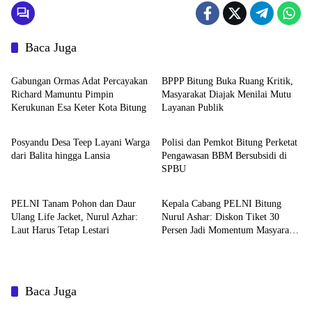
Baca Juga
Bitung
Bitung
Gabungan Ormas Adat Percayakan
BPPP Bitung Buka Ruang Kritik,
Richard Mamuntu Pimpin
Masyarakat Diajak Menilai Mutu
Kerukunan Esa Keter Kota Bitung
Layanan Publik
Bitung
Bitung
Posyandu Desa Teep Layani Warga
Polisi dan Pemkot Bitung Perketat
dari Balita hingga Lansia
Pengawasan BBM Bersubsidi di
SPBU
Bitung
Bitung
PELNI Tanam Pohon dan Daur
Kepala Cabang PELNI Bitung
Ulang Life Jacket, Nurul Azhar:
Nurul Ashar: Diskon Tiket 30
Laut Harus Tetap Lestari
Persen Jadi Momentum Masyarakat
Berwisata Saat Libur Sekolah
Baca Juga