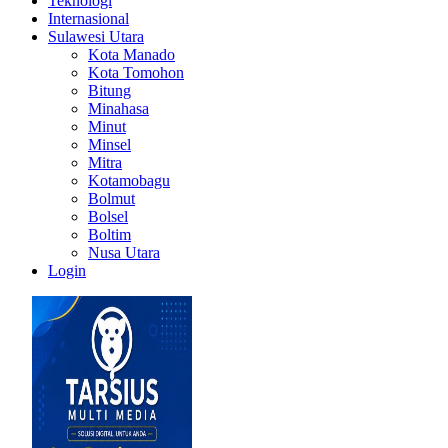
Teknologi
Internasional
Sulawesi Utara
Kota Manado
Kota Tomohon
Bitung
Minahasa
Minut
Minsel
Mitra
Kotamobagu
Bolmut
Bolsel
Boltim
Nusa Utara
Login