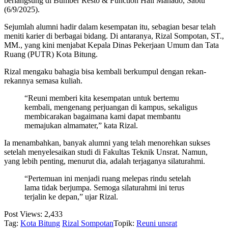
berlangsung di Bumber Resto & Function Hall Manado, Sabtu
(6/9/2025).
Sejumlah alumni hadir dalam kesempatan itu, sebagian besar telah
meniti karier di berbagai bidang. Di antaranya, Rizal Sompotan, ST.,
MM., yang kini menjabat Kepala Dinas Pekerjaan Umum dan Tata
Ruang (PUTR) Kota Bitung.
Rizal mengaku bahagia bisa kembali berkumpul dengan rekan-
rekannya semasa kuliah.
“Reuni memberi kita kesempatan untuk bertemu
kembali, mengenang perjuangan di kampus, sekaligus
membicarakan bagaimana kami dapat membantu
memajukan almamater,” kata Rizal.
Ia menambahkan, banyak alumni yang telah menorehkan sukses
setelah menyelesaikan studi di Fakultas Teknik Unsrat. Namun,
yang lebih penting, menurut dia, adalah terjaganya silaturahmi.
“Pertemuan ini menjadi ruang melepas rindu setelah
lama tidak berjumpa. Semoga silaturahmi ini terus
terjalin ke depan,” ujar Rizal.
Post Views:
2,433
Tag:
Kota Bitung
Rizal Sompotan
Topik:
Reuni unsrat