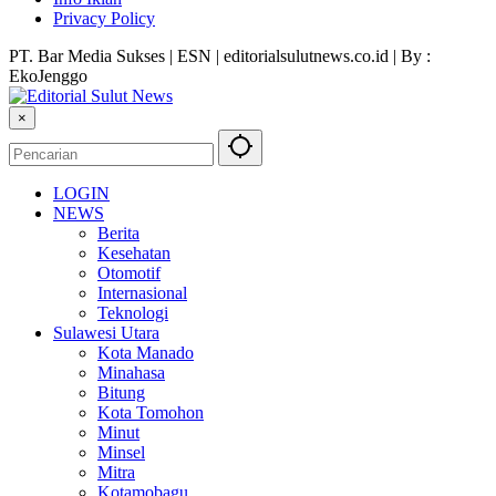
Privacy Policy
PT. Bar Media Sukses | ESN | editorialsulutnews.co.id | By :
EkoJenggo
×
LOGIN
NEWS
Berita
Kesehatan
Otomotif
Internasional
Teknologi
Sulawesi Utara
Kota Manado
Minahasa
Bitung
Kota Tomohon
Minut
Minsel
Mitra
Kotamobagu