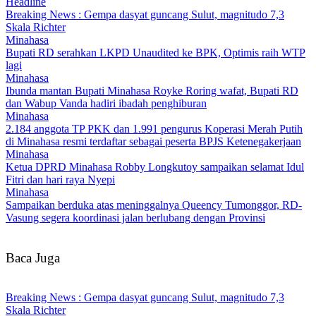
Headline
Breaking News : Gempa dasyat guncang Sulut, magnitudo 7,3
Skala Richter
Minahasa
Bupati RD serahkan LKPD Unaudited ke BPK, Optimis raih WTP
lagi
Minahasa
Ibunda mantan Bupati Minahasa Royke Roring wafat, Bupati RD
dan Wabup Vanda hadiri ibadah penghiburan
Minahasa
2.184 anggota TP PKK dan 1.991 pengurus Koperasi Merah Putih
di Minahasa resmi terdaftar sebagai peserta BPJS Ketenegakerjaan
Minahasa
Ketua DPRD Minahasa Robby Longkutoy sampaikan selamat Idul
Fitri dan hari raya Nyepi
Minahasa
Sampaikan berduka atas meninggalnya Queency Tumonggor, RD-
Vasung segera koordinasi jalan berlubang dengan Provinsi
Baca Juga
Breaking News : Gempa dasyat guncang Sulut, magnitudo 7,3
Skala Richter