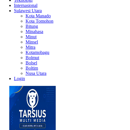
Teknologi
Internasional
Sulawesi Utara
Kota Manado
Kota Tomohon
Bitung
Minahasa
Minut
Minsel
Mitra
Kotamobagu
Bolmut
Bolsel
Boltim
Nusa Utara
Login