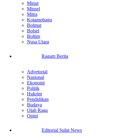
Minut
Minsel
Mitra
Kotamobagu
Bolmut
Bolsel
Boltim
Nusa Utara
Ragam Berita
Advetorial
Nasional
Ekonomi
Politik
Hukrim
Pendidikan
Budaya
Olah Raga
Opini
Editorial Sulut News