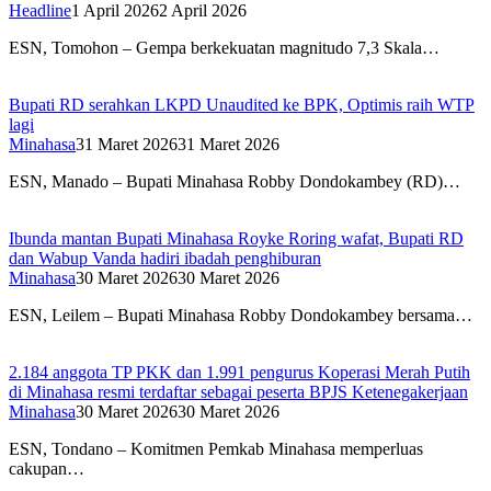
Headline
1 April 2026
2 April 2026
ESN, Tomohon – Gempa berkekuatan magnitudo 7,3 Skala…
Bupati RD serahkan LKPD Unaudited ke BPK, Optimis raih WTP
lagi
Minahasa
31 Maret 2026
31 Maret 2026
ESN, Manado – Bupati Minahasa Robby Dondokambey (RD)…
Ibunda mantan Bupati Minahasa Royke Roring wafat, Bupati RD
dan Wabup Vanda hadiri ibadah penghiburan
Minahasa
30 Maret 2026
30 Maret 2026
ESN, Leilem – Bupati Minahasa Robby Dondokambey bersama…
2.184 anggota TP PKK dan 1.991 pengurus Koperasi Merah Putih
di Minahasa resmi terdaftar sebagai peserta BPJS Ketenegakerjaan
Minahasa
30 Maret 2026
30 Maret 2026
ESN, Tondano – Komitmen Pemkab Minahasa memperluas
cakupan…